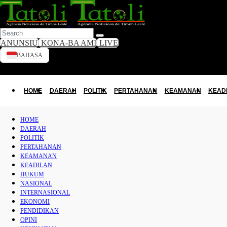
ANUNSIU
KONA-BA AMI
LIVE
BAHASA
HOME
Toggle dark mode
DAERAH
HOME
DAERAH
POLITIK
PERTAHANAN
KEAMANAN
KEAD
POLITIK
HOME
DAERAH
PERTAHANAN
POLITIK
PERTAHANAN
KEAMANAN
KEAMANAN
KEADILAN
KEADILAN
HUKUM
NASIONAL
INTERNASIONAL
HUKUM
EKONOMI
PENDIDIKAN
NASIONAL
OPINI