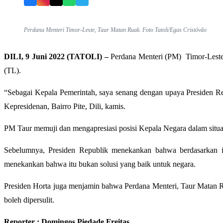
Facebook
Instagram
X
WhatsApp
Telegram
Perdana Menteri Timor-Leste, Taur Matan Ruak. Foto Tatoli/Egas Cristóvão
DILI, 9 Juni 2022 (TATOLI) –
Perdana Menteri (PM) Timor-Leste,
(TL).
“Sebagai Kepala Pemerintah, saya senang dengan upaya Presiden Repu
Kepresidenan, Bairro Pite, Dili, kamis.
PM Taur memuji dan mengapresiasi posisi Kepala Negara dalam situasi t
Sebelumnya, Presiden Republik menekankan bahwa berdasarkan in
menekankan bahwa itu bukan solusi yang baik untuk negara.
Presiden Horta juga menjamin bahwa Perdana Menteri, Taur Matan Ru
boleh dipersulit.
Reporter : Domingos Piedade Freitas