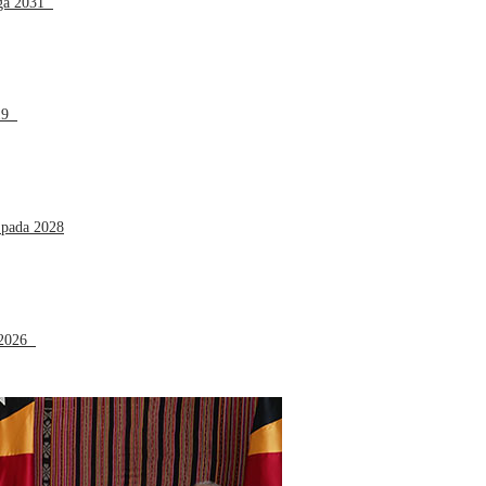
gga 2031
-19
 pada 2028
a 2026