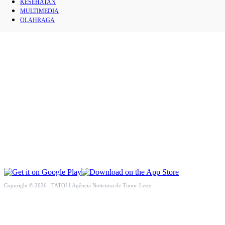
KESEHATAN
INTERNASIONAL
MULTIMEDIA
OLAHRAGA
EKONOMI
PENDIDIKAN
OPINI
KESEHATAN
MULTIMEDIA
OLAHRAGA
Copyright © 2026 . TATOLI Agência Noticiosa de Timor-Leste.