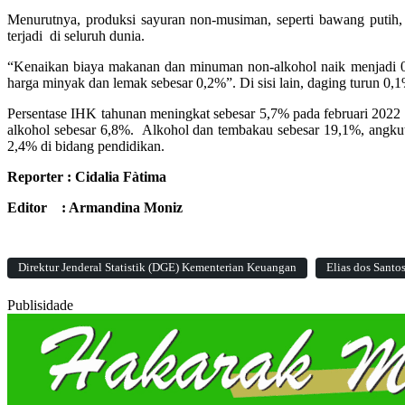
Menurutnya, produksi sayuran non-musiman, seperti bawang putih,
terjadi di seluruh dunia.
“Kenaikan biaya makanan dan minuman non-alkohol naik menjadi 0,9%
harga minyak dan lemak sebesar 0,2%”. Di sisi lain, daging turun 0,
Persentase IHK tahunan meningkat sebesar 5,7% pada februari 2022
alkohol sebesar 6,8%. Alkohol dan tembakau sebesar 19,1%, angku
2,4% di bidang pendidikan.
Reporter : Cidalia Fàtima
Editor : Armandina Moniz
Direktur Jenderal Statistik (DGE) Kementerian Keuangan
Elias dos Santo
Publisidade