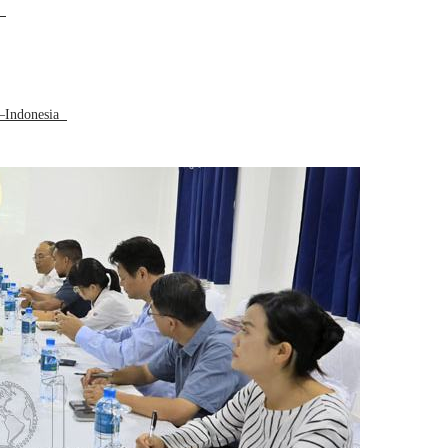
a
L–Indonesia