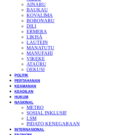
AINARU
BAUKAU
KOVALIMA
BOBONARU
DILI
ERMERA
LIKISÁ
LAUTEIN
MANATUTU
MANUFAHI
VIKEKE
ATAÚRU
OEKUSI
POLITIK
PERTAHANAN
KEAMANAN
KEADILAN
HUKUM
NASIONAL
METRO
SOSIAL INKLUSIF
LSM
PIDATO KENEGARAAN
INTERNASIONAL
EKONOMI