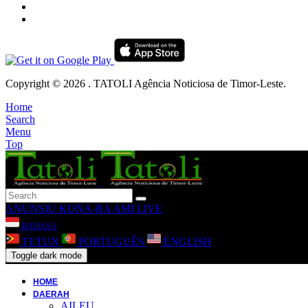
Copyright © 2026 . TATOLI Agência Noticiosa de Timor-Leste.
Home
Search
Menu
Top
ANUNSIU
KONA-BA AMI
LIVE
BAHASA
TETUN
PORTUGUÊS
ENGLISH
Toggle dark mode
HOME
DAERAH
AILEU