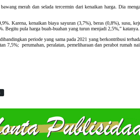
 bawang merah dan selada tercermin dari kenaikan harga. Dia mengat
. Karena, kenaikan biaya sayuran (3,7%), beras (0,8%), susu, keju da
1%. Begitu pula harga buah-buahan yang turun menjadi 2,5%,” katanya.
 dibandingkan periode yang sama pada 2021 yang berkontribusi terh
tan 7,5%; perumahan, peralatan, pemeliharaan dan perabot rumah na
s