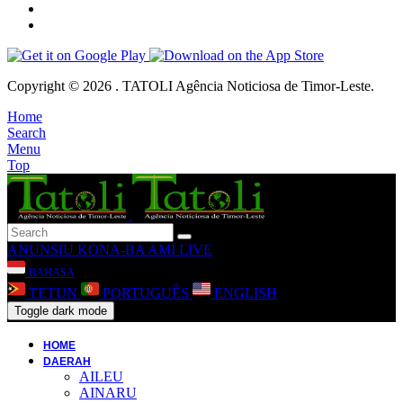
Copyright © 2026 . TATOLI Agência Noticiosa de Timor-Leste.
Home
Search
Menu
Top
ANUNSIU
KONA-BA AMI
LIVE
BAHASA
TETUN
PORTUGUÊS
ENGLISH
Toggle dark mode
HOME
DAERAH
AILEU
AINARU