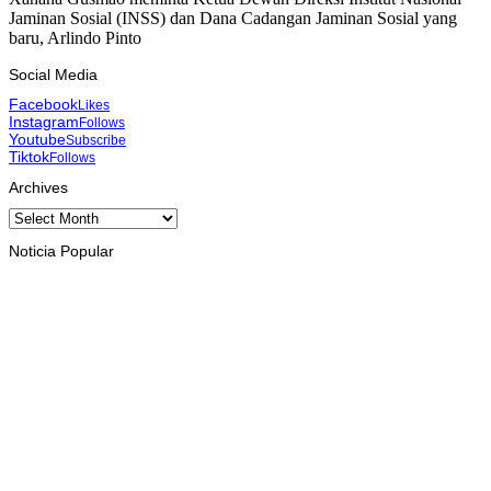
Jaminan Sosial (INSS) dan Dana Cadangan Jaminan Sosial yang
baru, Arlindo Pinto
Social Media
Facebook
Likes
Instagram
Follows
Youtube
Subscribe
Tiktok
Follows
Archives
Archives
Noticia Popular
INTERNASIONAL
YASS China kunjungi TATOLI, bahas kerja sama di masa
depan
August 6, 2026
HEADLINE