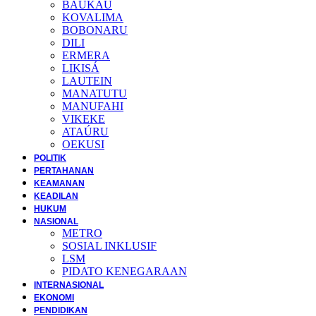
BAUKAU
KOVALIMA
BOBONARU
DILI
ERMERA
LIKISÁ
LAUTEIN
MANATUTU
MANUFAHI
VIKEKE
ATAÚRU
OEKUSI
POLITIK
PERTAHANAN
KEAMANAN
KEADILAN
HUKUM
NASIONAL
METRO
SOSIAL INKLUSIF
LSM
PIDATO KENEGARAAN
INTERNASIONAL
EKONOMI
PENDIDIKAN