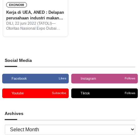
EKONOMI
Kerja di UEA, ANED : Delapan
perusahaan industri makanan
siap terima Naker TL
DILI, 22 juni 2022 (TATOLI)—
Otoritas Nasional Expo Dubai
2020 (ANED–tetum) telah
mengkonfirmasikan delapan
perusahaan industri makanan
siap menerima tenaga kerja
(Naker) Timor-Leste (TL) yang
ingin mengikuti program
Social Media
pengiriman
Facebook
Instagram
Likes
Follows
Youtube
Tiktok
Subscribe
Follows
Archives
Archives