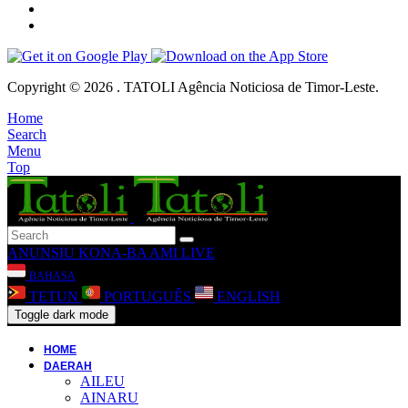
Copyright © 2026 . TATOLI Agência Noticiosa de Timor-Leste.
Home
Search
Menu
Top
ANUNSIU
KONA-BA AMI
LIVE
BAHASA
TETUN
PORTUGUÊS
ENGLISH
Toggle dark mode
HOME
DAERAH
AILEU
AINARU