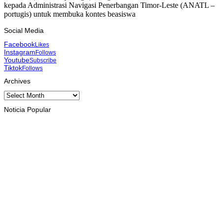
kepada Administrasi Navigasi Penerbangan Timor-Leste (ANATL –
portugis) untuk membuka kontes beasiswa
Social Media
Facebook
Likes
Instagram
Follows
Youtube
Subscribe
Tiktok
Follows
Archives
Archives
Noticia Popular
INTERNASIONAL
Musik pererat Persahabatan TL – Indonesia di Cross Border
Fest 2026
August 8, 2026
INTERNASIONAL