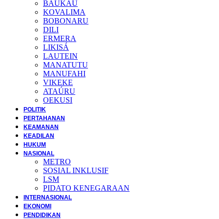
BAUKAU
KOVALIMA
BOBONARU
DILI
ERMERA
LIKISÁ
LAUTEIN
MANATUTU
MANUFAHI
VIKEKE
ATAÚRU
OEKUSI
POLITIK
PERTAHANAN
KEAMANAN
KEADILAN
HUKUM
NASIONAL
METRO
SOSIAL INKLUSIF
LSM
PIDATO KENEGARAAN
INTERNASIONAL
EKONOMI
PENDIDIKAN