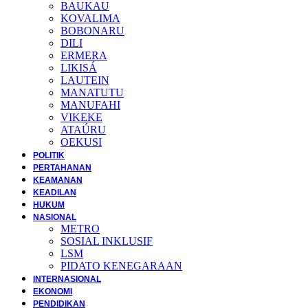
BAUKAU
KOVALIMA
BOBONARU
DILI
ERMERA
LIKISÁ
LAUTEIN
MANATUTU
MANUFAHI
VIKEKE
ATAÚRU
OEKUSI
POLITIK
PERTAHANAN
KEAMANAN
KEADILAN
HUKUM
NASIONAL
METRO
SOSIAL INKLUSIF
LSM
PIDATO KENEGARAAN
INTERNASIONAL
EKONOMI
PENDIDIKAN