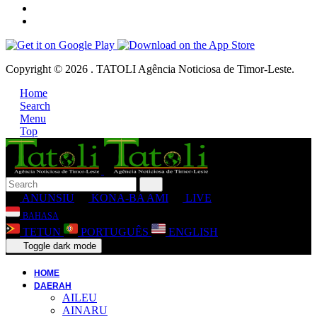
Copyright © 2026 . TATOLI Agência Noticiosa de Timor-Leste.
Home
Search
Menu
Top
ANUNSIU
KONA-BA AMI
LIVE
BAHASA
TETUN
PORTUGUÊS
ENGLISH
Toggle dark mode
HOME
DAERAH
AILEU
AINARU