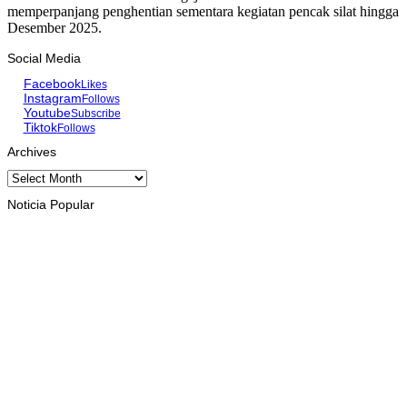
memperpanjang penghentian sementara kegiatan pencak silat hingga
Desember 2025.
Social Media
Facebook
Likes
Instagram
Follows
Youtube
Subscribe
Tiktok
Follows
Archives
Archives
Noticia Popular
INTERNASIONAL
St. Cecilia dan Paroki Lacluta Wakili TL di Cross Border Fest
2026 Atambua
August 7, 2026
INTERNASIONAL