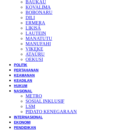
BAUKAU
KOVALIMA
BOBONARU
DILI
ERMERA
LIKISÁ
LAUTEIN
MANATUTU
MANUFAHI
VIKEKE
ATAÚRU
OEKUSI
POLITIK
PERTAHANAN
KEAMANAN
KEADILAN
HUKUM
NASIONAL
METRO
SOSIAL INKLUSIF
LSM
PIDATO KENEGARAAN
INTERNASIONAL
EKONOMI
PENDIDIKAN