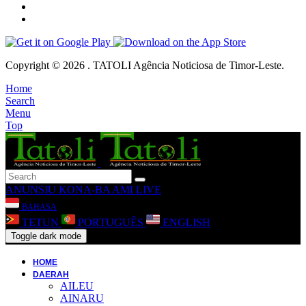
Copyright © 2026 . TATOLI Agência Noticiosa de Timor-Leste.
Home
Search
Menu
Top
ANUNSIU
KONA-BA AMI
LIVE
BAHASA
TETUN
PORTUGUÊS
ENGLISH
Toggle dark mode
HOME
DAERAH
AILEU
AINARU