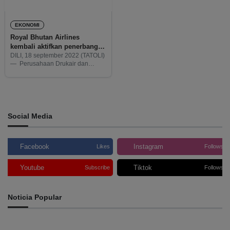
EKONOMI
Royal Bhutan Airlines
kembali aktifkan penerbangan
Singapura-Dili
DILI, 18 september 2022 (TATOLI)
— Perusahaan Drukair dan
AirTimor hari ini kembali
menandatangani kerjasama dan
secara resmi mengaktifkan
kembali penerbangan Drukair
Royal Bhutan Airlines rute
Singapura-Dili, Timor-Leste (TL).
Social Media
Facebook
Instagram
Likes
Follows
Youtube
Tiktok
Subscribe
Follows
Noticia Popular