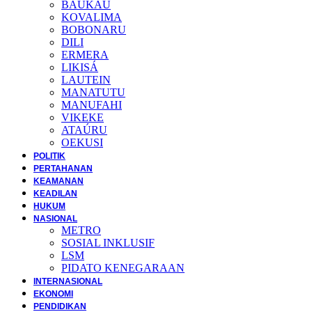
BAUKAU
KOVALIMA
BOBONARU
DILI
ERMERA
LIKISÁ
LAUTEIN
MANATUTU
MANUFAHI
VIKEKE
ATAÚRU
OEKUSI
POLITIK
PERTAHANAN
KEAMANAN
KEADILAN
HUKUM
NASIONAL
METRO
SOSIAL INKLUSIF
LSM
PIDATO KENEGARAAN
INTERNASIONAL
EKONOMI
PENDIDIKAN