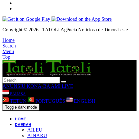
Copyright © 2026 . TATOLI Agência Noticiosa de Timor-Leste.
Home
Search
Menu
Top
ANUNSIU
KONA-BA AMI
LIVE
BAHASA
TETUN
PORTUGUÊS
ENGLISH
Toggle dark mode
HOME
DAERAH
AILEU
AINARU