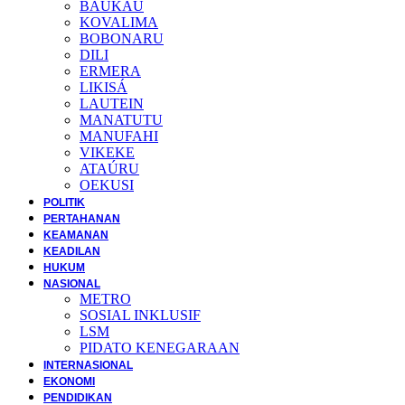
BAUKAU
KOVALIMA
BOBONARU
DILI
ERMERA
LIKISÁ
LAUTEIN
MANATUTU
MANUFAHI
VIKEKE
ATAÚRU
OEKUSI
POLITIK
PERTAHANAN
KEAMANAN
KEADILAN
HUKUM
NASIONAL
METRO
SOSIAL INKLUSIF
LSM
PIDATO KENEGARAAN
INTERNASIONAL
EKONOMI
PENDIDIKAN