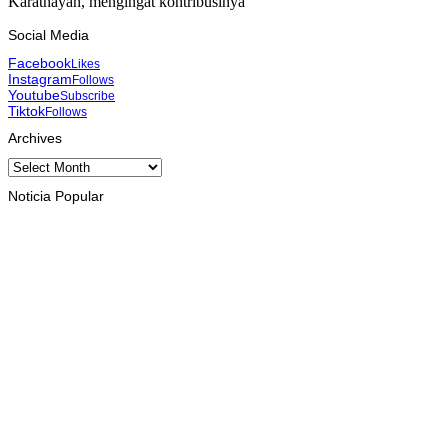
Karathayan, mengingat kontribusinya
Social Media
Facebook
Likes
Instagram
Follows
Youtube
Subscribe
Tiktok
Follows
Archives
Archives
Noticia Popular
INTERNASIONAL
Musik pererat Persahabatan TL – Indonesia di Cross Border
Fest 2026
August 8, 2026
INTERNASIONAL
St. Cecilia Balide jadi juara dua paduan suara Cross Border