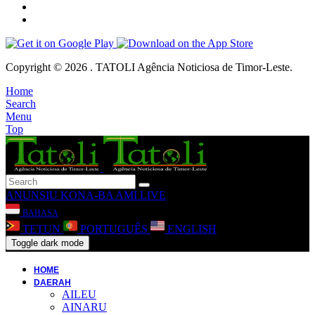
Copyright © 2026 . TATOLI Agência Noticiosa de Timor-Leste.
Home
Search
Menu
Top
ANUNSIU
KONA-BA AMI
LIVE
BAHASA
TETUN
PORTUGUÊS
ENGLISH
Toggle dark mode
HOME
DAERAH
AILEU
AINARU