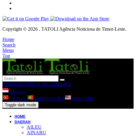
Copyright © 2026 . TATOLI Agência Noticiosa de Timor-Leste.
Home
Search
Menu
Top
ANUNSIU
KONA-BA AMI
LIVE
BAHASA
TETUN
PORTUGUÊS
ENGLISH
Toggle dark mode
HOME
DAERAH
AILEU
AINARU