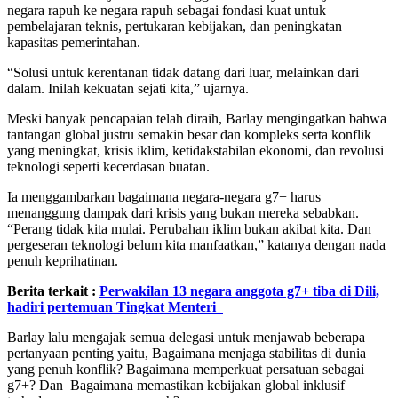
negara rapuh ke negara rapuh sebagai fondasi kuat untuk
pembelajaran teknis, pertukaran kebijakan, dan peningkatan
kapasitas pemerintahan.
“Solusi untuk kerentanan tidak datang dari luar, melainkan dari
dalam. Inilah kekuatan sejati kita,” ujarnya.
Meski banyak pencapaian telah diraih, Barlay mengingatkan bahwa
tantangan global justru semakin besar dan kompleks serta konflik
yang meningkat, krisis iklim, ketidakstabilan ekonomi, dan revolusi
teknologi seperti kecerdasan buatan.
Ia menggambarkan bagaimana negara-negara g7+ harus
menanggung dampak dari krisis yang bukan mereka sebabkan.
“Perang tidak kita mulai. Perubahan iklim bukan akibat kita. Dan
pergeseran teknologi belum kita manfaatkan,” katanya dengan nada
penuh keprihatinan.
Berita terkait :
Perwakilan 13 negara anggota g7+ tiba di Dili,
hadiri pertemuan Tingkat Menteri
Barlay lalu mengajak semua delegasi untuk menjawab beberapa
pertanyaan penting yaitu, Bagaimana menjaga stabilitas di dunia
yang penuh konflik? Bagaimana memperkuat persatuan sebagai
g7+? Dan Bagaimana memastikan kebijakan global inklusif