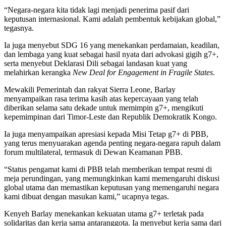
“Negara-negara kita tidak lagi menjadi penerima pasif dari
keputusan internasional. Kami adalah pembentuk kebijakan global,”
tegasnya.
Ia juga menyebut SDG 16 yang menekankan perdamaian, keadilan,
dan lembaga yang kuat sebagai hasil nyata dari advokasi gigih g7+,
serta menyebut Deklarasi Dili sebagai landasan kuat yang
melahirkan kerangka
New Deal for Engagement in Fragile States
.
Mewakili Pemerintah dan rakyat Sierra Leone, Barlay
menyampaikan rasa terima kasih atas kepercayaan yang telah
diberikan selama satu dekade untuk memimpin g7+, mengikuti
kepemimpinan dari Timor-Leste dan Republik Demokratik Kongo.
Ia juga menyampaikan apresiasi kepada Misi Tetap g7+ di PBB,
yang terus menyuarakan agenda penting negara-negara rapuh dalam
forum multilateral, termasuk di Dewan Keamanan PBB.
“Status pengamat kami di PBB telah memberikan tempat resmi di
meja perundingan, yang memungkinkan kami memengaruhi diskusi
global utama dan memastikan keputusan yang memengaruhi negara
kami dibuat dengan masukan kami,” ucapnya tegas.
Kenyeh Barlay menekankan kekuatan utama g7+ terletak pada
solidaritas dan kerja sama antaranggota. Ia menyebut kerja sama dari