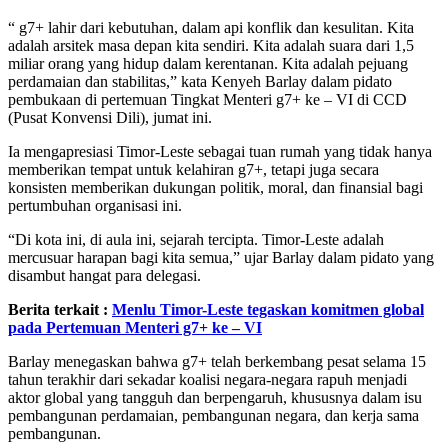
“ g7+ lahir dari kebutuhan, dalam api konflik dan kesulitan. Kita
adalah arsitek masa depan kita sendiri. Kita adalah suara dari 1,5
miliar orang yang hidup dalam kerentanan. Kita adalah pejuang
perdamaian dan stabilitas,” kata Kenyeh Barlay dalam pidato
pembukaan di pertemuan Tingkat Menteri g7+ ke – VI di CCD
(Pusat Konvensi Dili), jumat ini.
Ia mengapresiasi Timor-Leste sebagai tuan rumah yang tidak hanya
memberikan tempat untuk kelahiran g7+, tetapi juga secara
konsisten memberikan dukungan politik, moral, dan finansial bagi
pertumbuhan organisasi ini.
“Di kota ini, di aula ini, sejarah tercipta. Timor-Leste adalah
mercusuar harapan bagi kita semua,” ujar Barlay dalam pidato yang
disambut hangat para delegasi.
Berita terkait :
Menlu Timor-Leste tegaskan komitmen global
pada Pertemuan Menteri g7+ ke – VI
Barlay menegaskan bahwa g7+ telah berkembang pesat selama 15
tahun terakhir dari sekadar koalisi negara-negara rapuh menjadi
aktor global yang tangguh dan berpengaruh, khususnya dalam isu
pembangunan perdamaian, pembangunan negara, dan kerja sama
pembangunan.