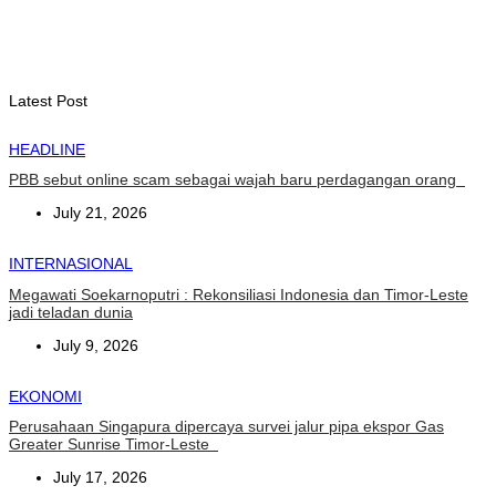
Dili International Marathon 2026 : Dua pelari jarak jauh asal
China tiba di Dili
August 6, 2026
Latest Post
HEADLINE
PBB sebut online scam sebagai wajah baru perdagangan orang
July 21, 2026
INTERNASIONAL
Megawati Soekarnoputri : Rekonsiliasi Indonesia dan Timor-Leste
jadi teladan dunia
July 9, 2026
EKONOMI
Perusahaan Singapura dipercaya survei jalur pipa ekspor Gas
Greater Sunrise Timor-Leste
July 17, 2026