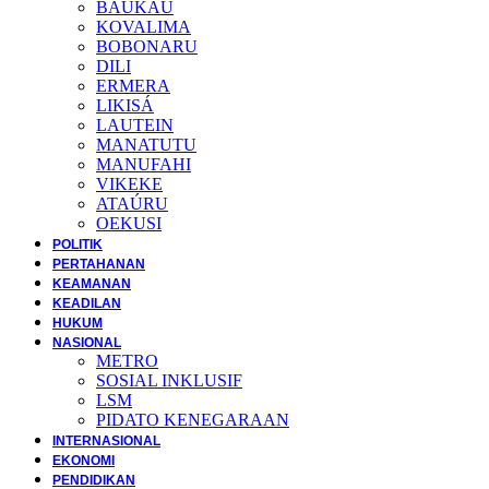
BAUKAU
KOVALIMA
BOBONARU
DILI
ERMERA
LIKISÁ
LAUTEIN
MANATUTU
MANUFAHI
VIKEKE
ATAÚRU
OEKUSI
POLITIK
PERTAHANAN
KEAMANAN
KEADILAN
HUKUM
NASIONAL
METRO
SOSIAL INKLUSIF
LSM
PIDATO KENEGARAAN
INTERNASIONAL
EKONOMI
PENDIDIKAN