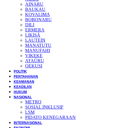
AINARU
BAUKAU
KOVALIMA
BOBONARU
DILI
ERMERA
LIKISÁ
LAUTEIN
MANATUTU
MANUFAHI
VIKEKE
ATAÚRU
OEKUSI
POLITIK
PERTAHANAN
KEAMANAN
KEADILAN
HUKUM
NASIONAL
METRO
SOSIAL INKLUSIF
LSM
PIDATO KENEGARAAN
INTERNASIONAL
EKONOMI