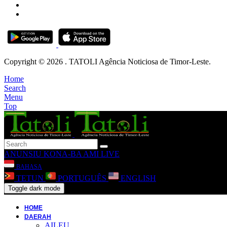
Copyright © 2026 . TATOLI Agência Noticiosa de Timor-Leste.
Home
Search
Menu
Top
ANUNSIU
KONA-BA AMI
LIVE
BAHASA
TETUN
PORTUGUÊS
ENGLISH
Toggle dark mode
HOME
DAERAH
AILEU