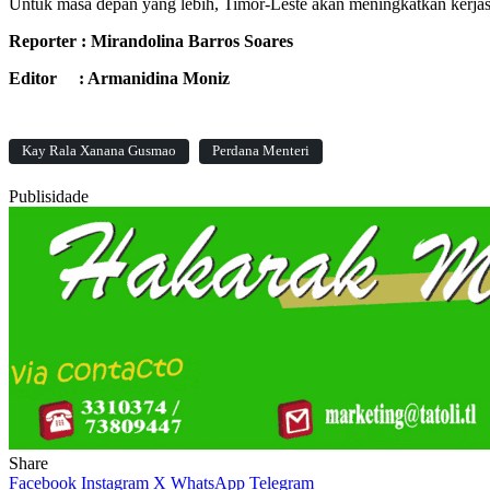
Untuk masa depan yang lebih, Timor-Leste akan meningkatkan kerj
Reporter : Mirandolina Barros Soares
Editor : Armanidina Moniz
Kay Rala Xanana Gusmao
Perdana Menteri
Publisidade
Share
Facebook
Instagram
X
WhatsApp
Telegram