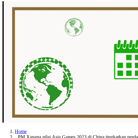
Home
PM Xanana nilai Asia Games 2023 di China tingkatkan perd