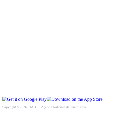
INTERNASIONAL
EKONOMI
PENDIDIKAN
OPINI
KESEHATAN
MULTIMEDIA
OLAHRAGA
Copyright © 2026 . TATOLI Agência Noticiosa de Timor-Leste.