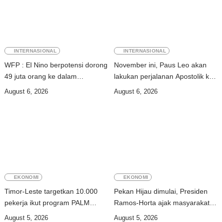
INTERNASIONAL
INTERNASIONAL
WFP : El Nino berpotensi dorong
November ini, Paus Leo akan
49 juta orang ke dalam
lakukan perjalanan Apostolik ke
kerawanan pangan akut
Uruguay, Argentina, dan Peru
August 6, 2026
August 6, 2026
EKONOMI
EKONOMI
Timor-Leste targetkan 10.000
Pekan Hijau dimulai, Presiden
pekerja ikut program PALM
Ramos-Horta ajak masyarakat
Scheme Australia pada 2028
hadapi fenomena Super El Nino
August 5, 2026
August 5, 2026