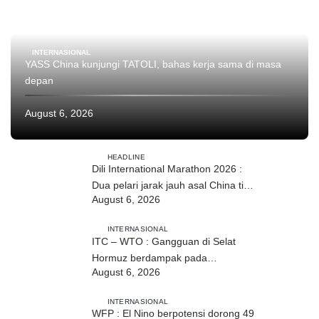
INTERNASIONAL
YASS China kunjungi TATOLI, bahas kerja sama di masa
depan
August 6, 2026
HEADLINE
Dili International Marathon 2026 :
Dua pelari jarak jauh asal China tiba
August 6, 2026
di Dili
INTERNASIONAL
ITC – WTO : Gangguan di Selat
Hormuz berdampak pada
August 6, 2026
perdagangan energi, pupuk, dan
industri
INTERNASIONAL
WFP : El Nino berpotensi dorong 49