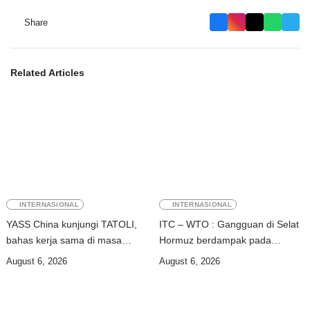
Share
Related Articles
INTERNASIONAL
INTERNASIONAL
YASS China kunjungi TATOLI,
ITC – WTO : Gangguan di Selat
bahas kerja sama di masa
Hormuz berdampak pada
depan
perdagangan energi, pupuk, dan
August 6, 2026
August 6, 2026
industri