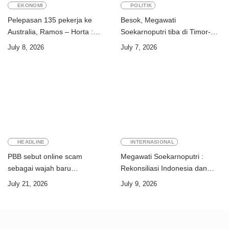
EKONOMI
POLITIK
Pelepasan 135 pekerja ke
Besok, Megawati
Australia, Ramos – Horta :
Soekarnoputri tiba di Timor-
“Kalian perkuat ekonomi dua
Leste
July 8, 2026
July 7, 2026
negara”
HEADLINE
INTERNASIONAL
PBB sebut online scam
Megawati Soekarnoputri :
sebagai wajah baru
Rekonsiliasi Indonesia dan
perdagangan orang
Timor-Leste jadi teladan dunia
July 21, 2026
July 9, 2026