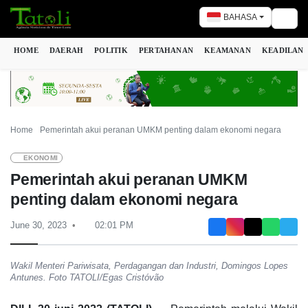
BAHASA
Togg
HOME
DAERAH
POLITIK
PERTAHANAN
KEAMANAN
KEADILAN
Home
Pemerintah akui peranan UMKM penting dalam ekonomi negara
EKONOMI
Pemerintah akui peranan UMKM
penting dalam ekonomi negara
June 30, 2023
02:01 PM
Wakil Menteri Pariwisata, Perdagangan dan Industri, Domingos Lopes
Antunes. Foto TATOLI/Egas Cristóvão