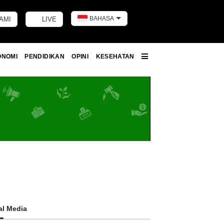
BAHASA
AMI
LIVE
Toggle dark m
ONOMI
PENDIDIKAN
OPINI
KESEHATAN
More
al Media