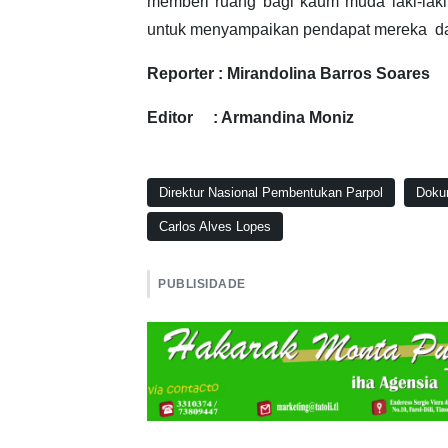
memberi ruang bagi kaum muda laki-lak
untuk menyampaikan pendapat mereka dari
Reporter : Mirandolina Barros Soares
Editor : Armandina Moniz
Direktur Nasional Pembentukan Parpol
Dokum
Carlos Alves Lopes
PUBLISIDADE