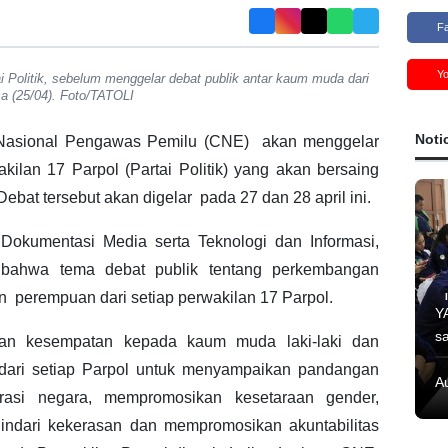
F
Y
 Politik, sebelum menggelar debat publik antar kaum muda dari
asa (25/04). Foto/TATOLI
Noti
Nasional Pengawas Pemilu (CNE) akan menggelar
kilan 17 Parpol (Partai Politik) yang akan bersaing
ebat tersebut akan digelar pada 27 dan 28 april ini.
Dokumentasi Media serta Teknologi dan Informasi,
 bahwa tema debat publik tentang perkembangan
an perempuan dari setiap perwakilan 17 Parpol.
Y
s
ikan kesempatan kepada kaum muda laki-laki dan
 dari setiap Parpol untuk menyampaikan pandangan
A
rasi negara, mempromosikan kesetaraan gender,
ndari kekerasan dan mempromosikan akuntabilitas