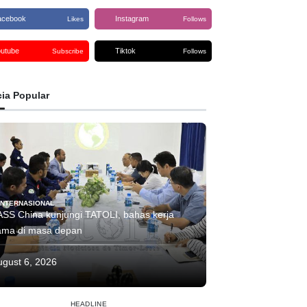
acebook
Instagram
Likes
Follows
outube
Tiktok
Subscribe
Follows
cia Popular
INTERNASIONAL
ASS China kunjungi TATOLI, bahas kerja
ama di masa depan
ugust 6, 2026
HEADLINE