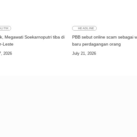
LITIK
HEADLINE
k, Megawati Soekarnoputri tiba di
PBB sebut online scam sebagai 
Timor-Leste
baru perdagangan orang
7, 2026
July 21, 2026