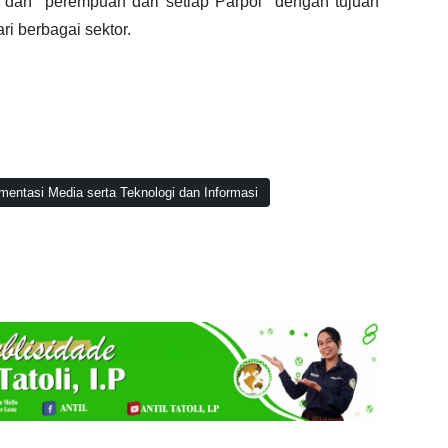
i dan perempuan dari setiap Parpol dengan tujuan
 berbagai sektor.
entasi Media serta Teknologi dan Informasi