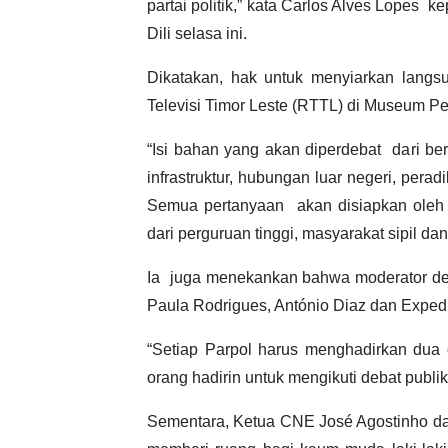
partai politik,” kata Carlos Alves Lopes 
Dili selasa ini.
Dikatakan, hak untuk menyiarkan langs
Televisi Timor Leste (RTTL) di Museum Pe
“Isi bahan yang akan diperdebat dari b
infrastruktur, hubungan luar negeri, pera
Semua pertanyaan akan disiapkan oleh b
dari perguruan tinggi, masyarakat sipil da
Ia juga menekankan bahwa moderator debat
Paula Rodrigues, António Diaz dan Expedi
“Setiap Parpol harus menghadirkan dua 
orang hadirin untuk mengikuti debat publik
Sementara, Ketua CNE José Agostinho da 