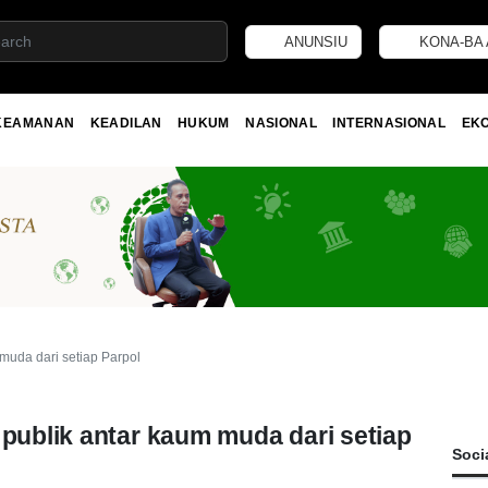
ANUNSIU
KONA-BA 
KEAMANAN
KEADILAN
HUKUM
NASIONAL
INTERNASIONAL
EK
muda dari setiap Parpol
 publik antar kaum muda dari setiap
Soci