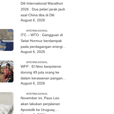
Dili International Marathon
2026 : Dua pelari jarak jauh
asal China tiba di Dili
August 6, 2026
INTERNASIONAL
ITC – WTO : Gangguan di
Selat Hormuz berdampak
pada perdagangan energi,
August 6, 2026
pupuk, dan industri
INTERNASIONAL
WFP : El Nino berpotensi
dorong 49 juta orang ke
dalam kerawanan pangan
August 6, 2026
akut
INTERNASIONAL
November ini, Paus Leo
akan lakukan perjalanan
Apostolik ke Uruguay,