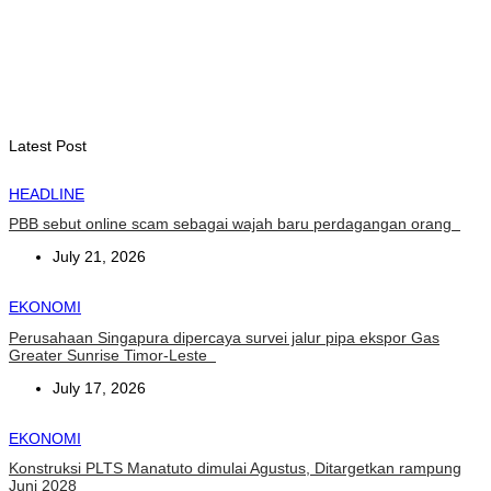
INTERNASIONAL
YASS China kunjungi TATOLI, bahas kerja sama di masa
depan
August 6, 2026
Latest Post
HEADLINE
PBB sebut online scam sebagai wajah baru perdagangan orang
July 21, 2026
EKONOMI
Perusahaan Singapura dipercaya survei jalur pipa ekspor Gas
Greater Sunrise Timor-Leste
July 17, 2026
EKONOMI
Konstruksi PLTS Manatuto dimulai Agustus, Ditargetkan rampung
Juni 2028