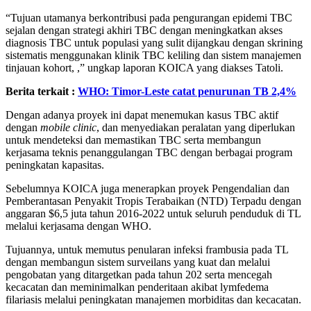
“Tujuan utamanya berkontribusi pada pengurangan epidemi TBC
sejalan dengan strategi akhiri TBC dengan meningkatkan akses
diagnosis TBC untuk populasi yang sulit dijangkau dengan skrining
sistematis menggunakan klinik TBC keliling dan sistem manajemen
tinjauan kohort, ,” ungkap laporan KOICA yang diakses Tatoli.
Berita terkait :
WHO: Timor-Leste catat penurunan TB 2,4%
Dengan adanya proyek ini dapat menemukan kasus TBC aktif
dengan
mobile clinic
, dan menyediakan peralatan yang diperlukan
untuk mendeteksi dan memastikan TBC serta membangun
kerjasama teknis penanggulangan TBC dengan berbagai program
peningkatan kapasitas.
Sebelumnya KOICA juga menerapkan proyek Pengendalian dan
Pemberantasan Penyakit Tropis Terabaikan (NTD) Terpadu dengan
anggaran $6,5 juta tahun 2016-2022 untuk seluruh penduduk di TL
melalui kerjasama dengan WHO.
Tujuannya, untuk memutus penularan infeksi frambusia pada TL
dengan membangun sistem surveilans yang kuat dan melalui
pengobatan yang ditargetkan pada tahun 202 serta mencegah
kecacatan dan meminimalkan penderitaan akibat lymfedema
filariasis melalui peningkatan manajemen morbiditas dan kecacatan.