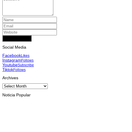
Add Comment
Social Media
Facebook
Likes
Instagram
Follows
Youtube
Subscribe
Tiktok
Follows
Archives
Archives
Noticia Popular
INTERNASIONAL
Musik pererat Persahabatan TL – Indonesia di Cross Border