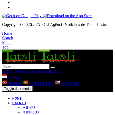
Copyright © 2026 . TATOLI Agência Noticiosa de Timor-Leste.
Home
Search
Menu
Top
ANUNSIU
KONA-BA AMI
LIVE
BAHASA
TETUN
PORTUGUÊS
ENGLISH
Toggle dark mode
HOME
DAERAH
AILEU
AINARU