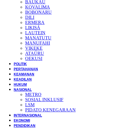
BAUKAU
KOVALIMA
BOBONARU
DILI
ERMERA
LIKISÁ
LAUTEIN
MANATUTU
MANUFAHI
VIKEKE
ATAÚRU
OEKUSI
POLITIK
PERTAHANAN
KEAMANAN
KEADILAN
HUKUM
NASIONAL
METRO
SOSIAL INKLUSIF
LSM
PIDATO KENEGARAAN
INTERNASIONAL
EKONOMI
PENDIDIKAN