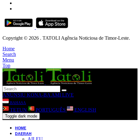
Copyright © 2026 . TATOLI Agência Noticiosa de Timor-Leste.
Home
Search
Menu
Top
ANUNSIU
KONA-BA AMI
LIVE
BAHASA
TETUN
PORTUGUÊS
ENGLISH
Toggle dark mode
HOME
DAERAH
AILEU