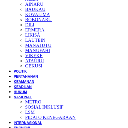
AINARU
BAUKAU
KOVALIMA
BOBONARU
DILI
ERMERA
LIKISÁ
LAUTEIN
MANATUTU
MANUFAHI
VIKEKE
ATAÚRU
OEKUSI
POLITIK
PERTAHANAN
KEAMANAN
KEADILAN
HUKUM
NASIONAL
METRO
SOSIAL INKLUSIF
LSM
PIDATO KENEGARAAN
INTERNASIONAL
EKONOMI