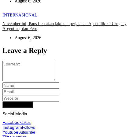
August 6, 2026
INTERNASIONAL
November ini, Paus Leo akan lakukan perjalanan Apostolik ke Uruguay,
Argentina, dan Peru
August 6, 2026
Leave a Reply
Add Comment
Social Media
Facebook
Likes
Instagram
Follows
Youtube
Subscribe
Tiktok