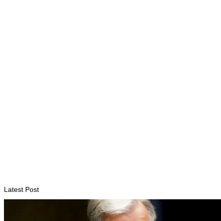
HEADLINE
Dili International Marathon 2026 : Dua pelari jarak jauh asal
China tiba di Dili
August 6, 2026
INTERNASIONAL
ITC – WTO : Gangguan di Selat Hormuz berdampak pada
perdagangan energi, pupuk, dan industri
August 6, 2026
Latest Post