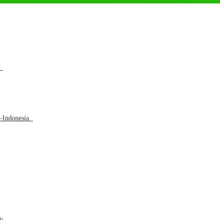
a
L–Indonesia