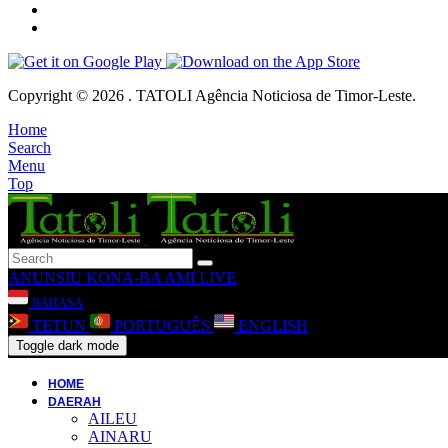
Copyright © 2026 . TATOLI Agência Noticiosa de Timor-Leste.
Home
Search
Menu
Top
ANUNSIU
KONA-BA AMI
LIVE
BAHASA
TETUN
PORTUGUÊS
ENGLISH
Toggle dark mode
HOME
DAERAH
AILEU
AINARU