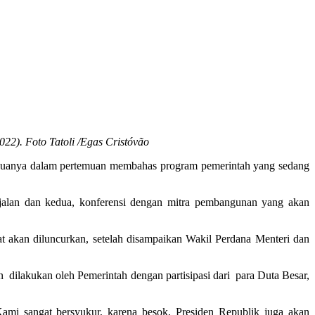
22). Foto Tatoli /Egas Cristóvão
eduanya dalam pertemuan membahas program pemerintah yang sedang
rjalan dan kedua, konferensi dengan mitra pembangunan yang akan
 akan diluncurkan, setelah disampaikan Wakil Perdana Menteri dan
dilakukan oleh Pemerintah dengan partisipasi dari para Duta Besar,
ami sangat bersyukur, karena besok, Presiden Republik juga akan