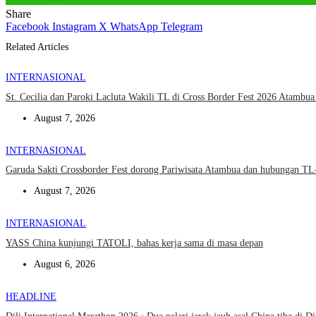
Share
Facebook
Instagram
X
WhatsApp
Telegram
Related Articles
INTERNASIONAL
St. Cecilia dan Paroki Lacluta Wakili TL di Cross Border Fest 2026 Atambu
August 7, 2026
INTERNASIONAL
Garuda Sakti Crossborder Fest dorong Pariwisata Atambua dan hubungan T
August 7, 2026
INTERNASIONAL
YASS China kunjungi TATOLI, bahas kerja sama di masa depan
August 6, 2026
HEADLINE