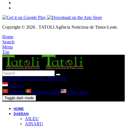
Copyright © 2026 . TATOLI Agência Noticiosa de Timor-Leste.
Home
Search
Menu
Top
ANUNSIU
KONA-BA AMI
LIVE
BAHASA
TETUN
PORTUGUÊS
ENGLISH
Toggle dark mode
HOME
DAERAH
AILEU
AINARU