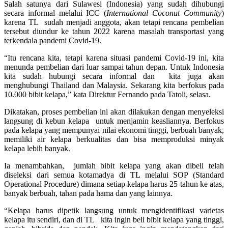
Salah satunya dari Sulawesi (Indonesia) yang sudah dihubungi
secara informal melalui ICC (
International Coconut Community
)
karena TL sudah menjadi anggota, akan tetapi rencana pembelian
tersebut diundur ke tahun 2022 karena masalah transportasi yang
terkendala pandemi Covid-19.
“Itu rencana kita, tetapi karena situasi pandemi Covid-19 ini, kita
menunda pembelian dari luar sampai tahun depan. Untuk Indonesia
kita sudah hubungi secara informal dan kita juga akan
menghubungi Thailand dan Malaysia. Sekarang kita berfokus pada
10.000 bibit kelapa,” kata Direktur Fernando pada Tatoli, selasa.
Dikatakan, proses pembelian ini akan dilakukan dengan menyeleksi
langsung di kebun kelapa untuk menjamin keasliannya. Berfokus
pada kelapa yang mempunyai nilai ekonomi tinggi, berbuah banyak,
memiliki air kelapa berkualitas dan bisa memproduksi minyak
kelapa lebih banyak.
Ia menambahkan, jumlah bibit kelapa yang akan dibeli telah
diseleksi dari semua kotamadya di TL melalui SOP (Standard
Operational Procedure) dimana setiap kelapa harus 25 tahun ke atas,
banyak berbuah, tahan pada hama dan yang lainnya.
“Kelapa harus dipetik langsung untuk mengidentifikasi varietas
kelapa itu sendiri, dan di TL kita ingin beli bibit kelapa yang tinggi,