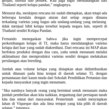
genjah, hibrida dan pendek. Kita juga ingin mendatangkan dari
Thailand seperti kelapa pandan,” ungkapnya.
Menurut dia, meskipun rencana ini sudah ditetapkan, akan tetapi ada
beberapa kendala dengan aturan dari setiap negara dimana
terkadang varietas yang bagus ada undang-undang yang melarang
tidak menjual bibit kelapa tersebut kepada negara lain, seperti di
Thailand sendiri Kelapa Pandan.
Fernando menegaskan bahwa jika ingin mempercepat
perkembangan kelapa di TL maka harus mendatangkan varietas
kelapa dari luar yang sudah diakreditasi. Dari rencana ini MAP akan
berfokus produksi dengan dua cara, yaitu untuk menanam melalui
aklimatisasi dan memproduksi varietas sendiri dengan melakukan
persilangan atau breeding.
Jumlah atau volume kelapa yang disiapkan akan didistribusikan
untuk ditanam pada lima tempat di daerah selatan TL dengan
pemantauan dari kaum muda dari Sekolah Pendidikan Pertanian dan
kepada masyarakat yang ingin menamam.
“Jika nantinya banyak orang yang berminat untuk menanam maka
jumlah pembelian akan kita naikkan, tergantung dari persiapan tanah
kita dan minat dari masyarakat. Pemerintah sudah menyiapkan
lahan di Viqueque dan ada lima tempat yang kita pilih di daerah
selatan,” tutupnya.