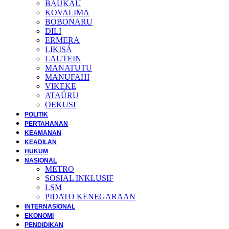
BAUKAU
KOVALIMA
BOBONARU
DILI
ERMERA
LIKISÁ
LAUTEIN
MANATUTU
MANUFAHI
VIKEKE
ATAÚRU
OEKUSI
POLITIK
PERTAHANAN
KEAMANAN
KEADILAN
HUKUM
NASIONAL
METRO
SOSIAL INKLUSIF
LSM
PIDATO KENEGARAAN
INTERNASIONAL
EKONOMI
PENDIDIKAN