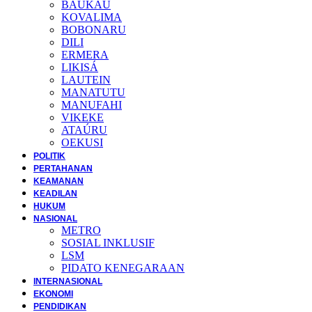
BAUKAU
KOVALIMA
BOBONARU
DILI
ERMERA
LIKISÁ
LAUTEIN
MANATUTU
MANUFAHI
VIKEKE
ATAÚRU
OEKUSI
POLITIK
PERTAHANAN
KEAMANAN
KEADILAN
HUKUM
NASIONAL
METRO
SOSIAL INKLUSIF
LSM
PIDATO KENEGARAAN
INTERNASIONAL
EKONOMI
PENDIDIKAN