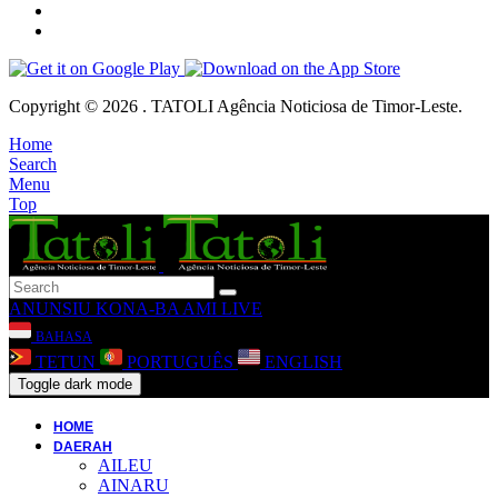
Copyright © 2026 . TATOLI Agência Noticiosa de Timor-Leste.
Home
Search
Menu
Top
ANUNSIU
KONA-BA AMI
LIVE
BAHASA
TETUN
PORTUGUÊS
ENGLISH
Toggle dark mode
HOME
DAERAH
AILEU
AINARU