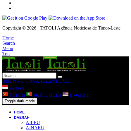
Copyright © 2026 . TATOLI Agência Noticiosa de Timor-Leste.
Home
Search
Menu
Top
ANUNSIU
KONA-BA AMI
LIVE
BAHASA
TETUN
PORTUGUÊS
ENGLISH
Toggle dark mode
HOME
DAERAH
AILEU
AINARU