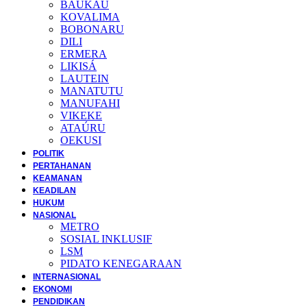
BAUKAU
KOVALIMA
BOBONARU
DILI
ERMERA
LIKISÁ
LAUTEIN
MANATUTU
MANUFAHI
VIKEKE
ATAÚRU
OEKUSI
POLITIK
PERTAHANAN
KEAMANAN
KEADILAN
HUKUM
NASIONAL
METRO
SOSIAL INKLUSIF
LSM
PIDATO KENEGARAAN
INTERNASIONAL
EKONOMI
PENDIDIKAN