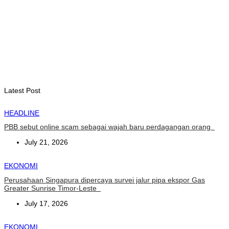
Timor-Leste dan Indonesia
August 9, 2026
INTERNASIONAL
Musik pererat Persahabatan TL – Indonesia di Cross Border
Fest 2026
August 8, 2026
Latest Post
HEADLINE
PBB sebut online scam sebagai wajah baru perdagangan orang
July 21, 2026
EKONOMI
Perusahaan Singapura dipercaya survei jalur pipa ekspor Gas
Greater Sunrise Timor-Leste
July 17, 2026
EKONOMI