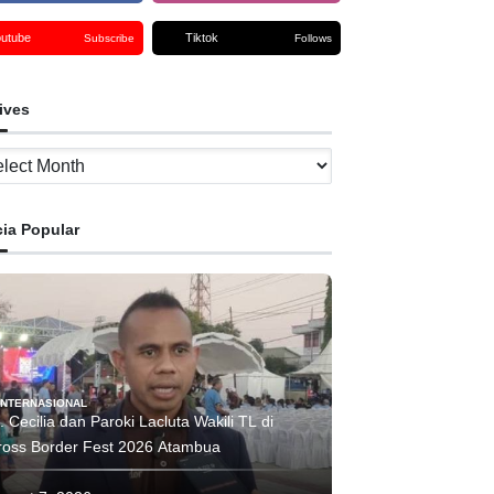
outube
Tiktok
Subscribe
Follows
ives
ves
cia Popular
INTERNASIONAL
. Cecilia dan Paroki Lacluta Wakili TL di
Cross Border Fest 2026 Atambua