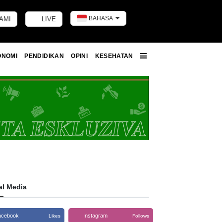
BAHASA
AMI
LIVE
Toggle dark m
ONOMI
PENDIDIKAN
OPINI
KESEHATAN
More
al Media
acebook
Instagram
Likes
Follows