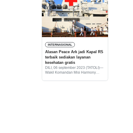
INTERNASIONAL
Alasan Peace Ark jadi Kapal RS
terbaik sediakan layanan
kesehatan gratis
DILI, 06 september 2023 (TATOLI)—
Wakil Komandan Misi Harmony
Peace Ark China, Liu Xue Jun
melalui tour singkat
memperkenalkan perlengkapan
yang dimiliki Kapal Rumah Sakit
(RS) Peace Ark yang