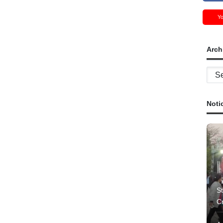
Y
Arch
Archi
Noti
St