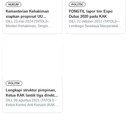
HUKUM
POLITIK
Kementerian Kehakiman
FONGTIL lapor tim Expo
siapkan proposal UU
Dubai 2020 pada KAK
Cybercrime di Timor-Leste
DILI, 23 mei 2024 (TATOLI)–
DILI, 21 oktober 2021 (TATOLI)—
Menteri Kehakiman, Sergio
Lembaga Swadaya Masyarakat
Hornai menegaskan saat ini
(LSM) FONGTIL melaporkan tim
kementeriannya sudah
Expo Dubai 2020 pada Komisi
menyiapkan proposal Undang-
Anti Korupsi (KAK) karena
Undang (UU) Cybercrime atau
penggunaan anggaran selama
UU Kejahatan Dunia Maya untuk
Expo Dubai dinilai merugikan
diajukan ke Dewan Menteri.
negara.
POLITIK
Lengkapi struktur pimpinan,
Ketua KAK lantik tiga direktur
dan delapan kepala unit
DILI, 06 agustus 2021 (TATOLI) –
Ketua Komisi Anti Korupsi (KAK),
Sergio Hornay melantik dan
mengambil sumpah jabatan
kepada 11 orang pejabat di
lingkungan KAK untuk menduduki
jabatan direktur