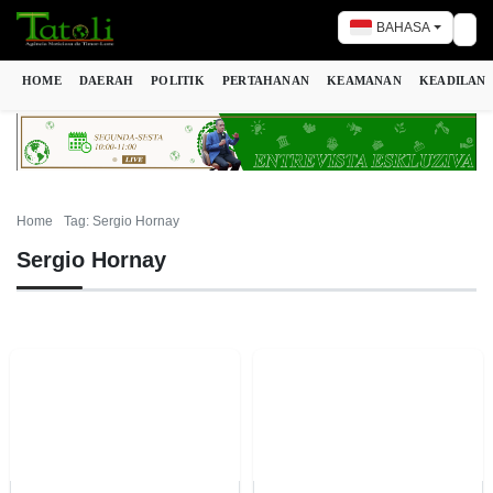
BAHASA
Tog
HOME
DAERAH
POLITIK
PERTAHANAN
KEAMANAN
KEADILAN
Home
Tag: Sergio Hornay
Sergio Hornay