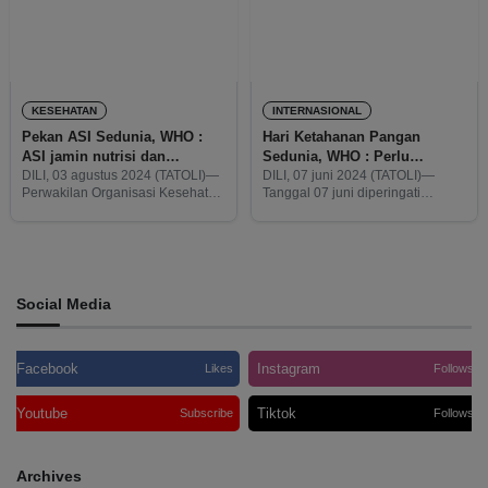
KESEHATAN
INTERNASIONAL
Pekan ASI Sedunia, WHO :
Hari Ketahanan Pangan
ASI jamin nutrisi dan
Sedunia, WHO : Perlu
lindungi kesehatan anak
terapkan standar pangan
DILI, 03 agustus 2024 (TATOLI)—
DILI, 07 juni 2024 (TATOLI)—
Perwakilan Organisasi Kesehatan
Tanggal 07 juni diperingati
Codex
Dunia (WHO) di Timor-Leste,
sebagai Hari Keamanan Pangan
Arvind Mathur, mengatakan
Sedunia. Dalam perayaan
pemberian ASI (Air Susu Ibu)
tersebut, Perwakilan Organisasi
Eksklusif pada bayi dapat
Kesehatan Dunia (WHO) di Timor-
menjamin nutrisi dan
Leste, Arvind Mathur, mengatakan
perlindungan kesehatan
setiap negara
Social Media
Facebook
Instagram
Likes
Follows
Youtube
Tiktok
Subscribe
Follows
Archives