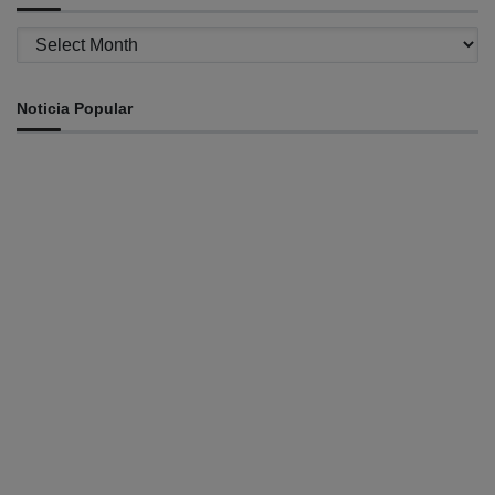
Archives
Noticia Popular
INTERNASIONAL
Musik pererat Persahabatan TL – Indonesia di Cross
Border Fest 2026
August 8, 2026