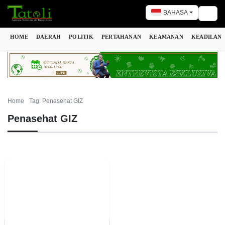
BAHASA
Togg
HOME
DAERAH
POLITIK
PERTAHANAN
KEAMANAN
KEADILAN
Home
Tag: Penasehat GIZ
Penasehat GIZ