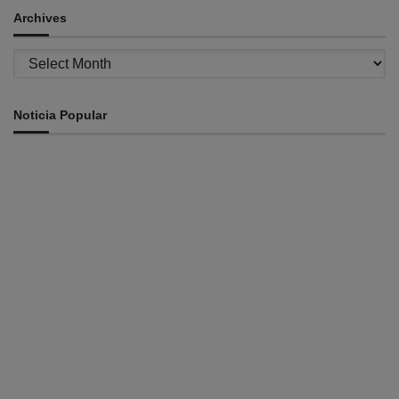
Archives
Archives
Noticia Popular
INTERNASIONAL
YASS China kunjungi TATOLI, bahas kerja sama di masa
depan