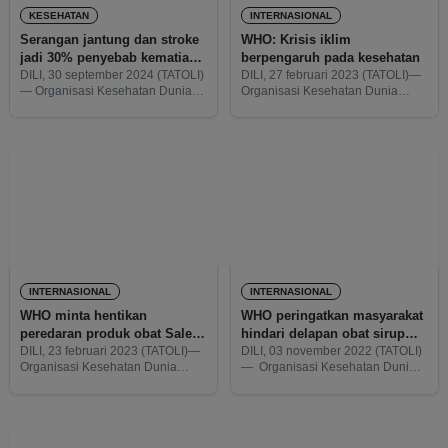
KESEHATAN
INTERNASIONAL
Serangan jantung dan stroke
WHO: Krisis iklim
jadi 30% penyebab kematian
berpengaruh pada kesehatan
di Asia Tenggara
DILI, 30 september 2024 (TATOLI)
DILI, 27 februari 2023 (TATOLI)—
— Organisasi Kesehatan Dunia
Organisasi Kesehatan Dunia
(WHO -inggris) dalam Hari
(WHO -inggris) terus melakukan
Jantung Sedunia
sosialisasi dengan masyarakat
mengungkapkan bahwa 30%
untuk melihat bahwa krisis iklim
kematian Asia Tenggara karena
akan memberikan pengaruh yang
serangan jantung dan stroke.
besar dalam krisis kesehatan di
INTERNASIONAL
INTERNASIONAL
WHO minta hentikan
WHO peringatkan masyarakat
peredaran produk obat Salep
hindari delapan obat sirup
Mata Tetracycline
anak
DILI, 23 februari 2023 (TATOLI)—
DILI, 03 november 2022 (TATOLI)
Organisasi Kesehatan Dunia
— Organisasi Kesehatan Dunia
(WHO -inggris) kembali
(WHO -inggris) secara resmi
memperingatkan dan meminta
mengeluarkan peringatan dalam
menghentikan peredaran produk
penggunaan delapan (8) obat
obat Salep Mata merk
sirup dosis cair untuk anak di
Tetracycline dengan nama
bawah standar (terkontaminasi)