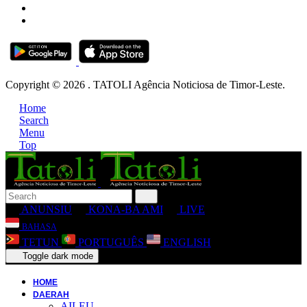
Copyright © 2026 . TATOLI Agência Noticiosa de Timor-Leste.
Home
Search
Menu
Top
ANUNSIU
KONA-BA AMI
LIVE
BAHASA
TETUN
PORTUGUÊS
ENGLISH
Toggle dark mode
HOME
DAERAH
AILEU