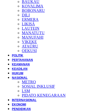
BAUKAU
KOVALIMA
BOBONARU
DILI
ERMERA
LIKISÁ
LAUTEIN
MANATUTU
MANUFAHI
VIKEKE
ATAÚRU
OEKUSI
POLITIK
PERTAHANAN
KEAMANAN
KEADILAN
HUKUM
NASIONAL
METRO
SOSIAL INKLUSIF
LSM
PIDATO KENEGARAAN
INTERNASIONAL
EKONOMI
PENDIDIKAN