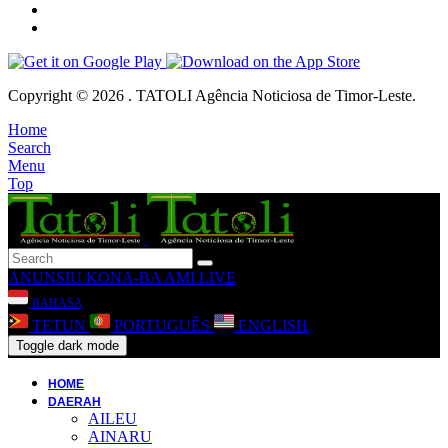
Copyright © 2026 . TATOLI Agência Noticiosa de Timor-Leste.
Home
Search
Menu
Top
ANUNSIU
KONA-BA AMI
LIVE
BAHASA
TETUN
PORTUGUÊS
ENGLISH
Toggle dark mode
HOME
DAERAH
AILEU
AINARU