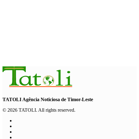
Garuda Sakti Crossborder Fest dorong Pariwisata Atambua
dan hubungan TL–Indonesia
August 7, 2026
INTERNASIONAL
YASS China kunjungi TATOLI, bahas kerja sama di masa
depan
August 6, 2026
TATOLI Agência Noticiosa de Timor-Leste
© 2026 TATOLI. All rights reserved.