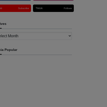
be
Tiktok
Subscribe
Follows
ives
ves
cia Popular
INTERNASIONAL
. Cecilia Balide jadi juara dua paduan suara
Cross Border Fest 2026 di Atambua