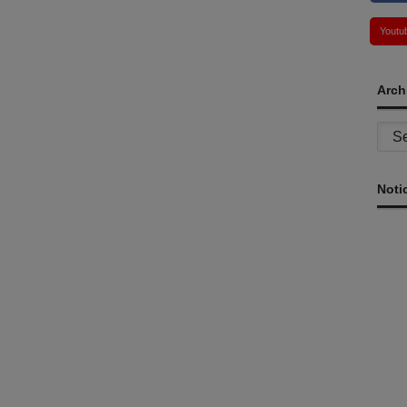
Youtu
Arch
Archi
Noti
St