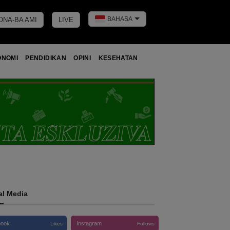
BAHASA
ONA-BA AMI
LIVE
Toggle dark 
ONOMI
PENDIDIKAN
OPINI
KESEHATAN
al Media
book
Instagram
Likes
Follows