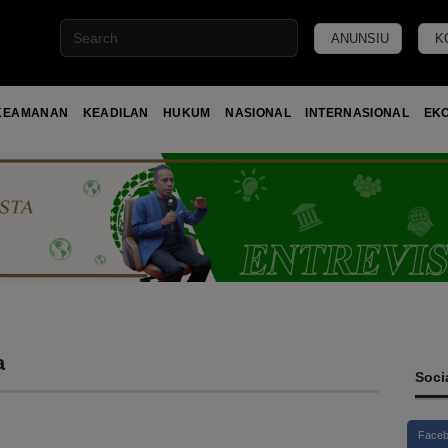
ANUNSIU
K
KEAMANAN
KEADILAN
HUKUM
NASIONAL
INTERNASIONAL
EK
a
Soci
Face