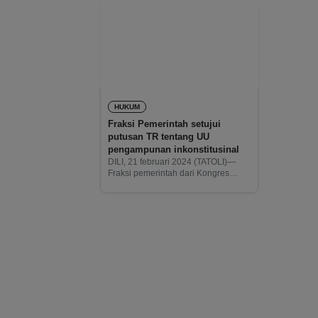
HUKUM
Fraksi Pemerintah setujui
putusan TR tentang UU
pengampunan inkonstitusinal
DILI, 21 februari 2024 (TATOLI)—
Fraksi pemerintah dari Kongres
Nasional untuk Rekonstruksi Timor-
Leste (CNRT) dan Partai Demokrat
(PD) hari ini menyetujui keputusan
Pengadilan Tinggi (TR) tentang
undang-undang pemberian
pengampunan dan