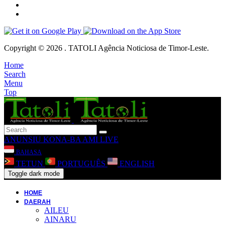
Copyright © 2026 . TATOLI Agência Noticiosa de Timor-Leste.
Home
Search
Menu
Top
ANUNSIU
KONA-BA AMI
LIVE
BAHASA
TETUN
PORTUGUÊS
ENGLISH
Toggle dark mode
HOME
DAERAH
AILEU
AINARU