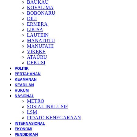
BAUKAU
KOVALIMA
BOBONARU
DILI
ERMERA
LIKISÁ
LAUTEIN
MANATUTU
MANUFAHI
VIKEKE
ATAÚRU
OEKUSI
POLITIK
PERTAHANAN
KEAMANAN
KEADILAN
HUKUM
NASIONAL
METRO
SOSIAL INKLUSIF
LSM
PIDATO KENEGARAAN
INTERNASIONAL
EKONOMI
PENDIDIKAN