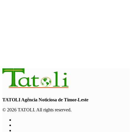
Garuda Sakti Crossborder Fest dorong Pariwisata Atambua
dan hubungan TL–Indonesia
August 7, 2026
INTERNASIONAL
YASS China kunjungi TATOLI, bahas kerja sama di masa
depan
August 6, 2026
TATOLI Agência Noticiosa de Timor-Leste
© 2026 TATOLI. All rights reserved.