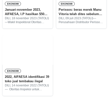
EKONOMI
EKONOMI
Januari-november 2023,
Perissos: beras merek Manu
AIFAESA, I.P hasilkan $50
Vitoria telah dites sebelum
ribu lebih
dikirim dari India ke TL
DILI, 18 november 2023 (TATOLI)
DILI, 09 juli 2023 (TATOLI)—
—Wakil Inspektorat Otoritas
Perusahaan Distributor Perissos
Inspeksi untuk Aktivitas Ekonomi,
mengklaim produk beras merek
Kesehatan, Sanitasi, dan
Manu Vitoria telah dilakukan tes
Makanan (AIFAESA.I.P), Armindo
tiga bulan sebelum beras tersebut
Goncalves mengatakan, selama
dikirim dari India ke Timor-Leste
januari hingga november 2023,
(TL).
AIFAESA menghasilkan dana
senilai $50,119,00.
EKONOMI
2022, AIFAESA identifikasi 39
toko jual tembakau ilegal
DILI, 14 november 2022 (TATOLI)
— Otoritas Inspeksi untuk
Aktivitas Ekonomi, Kesehatan,
Sanitasi dan Makanan (AIFAESA)
mengidentifikasi 39 toko termasuk
minimarket menjual tembakau
ilegal selama 2022 ini.