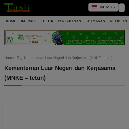
BAHASA
Tog
HOME
DAERAH
POLITIK
PERTAHANAN
KEAMANAN
KEADILAN
Home
Tag: Kementerian Luar Negeri dan Kerjasama (MNKE - tetun)
Kementerian Luar Negeri dan Kerjasama
(MNKE – tetun)