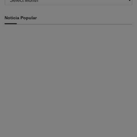
Noticia Popular
INTERNASIONAL
Musik pererat Persahabatan TL – Indonesia di Cross
Border Fest 2026
August 8, 2026