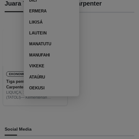
DILI
Juara Tiga KNI Bidang Carpenter
ERMERA
LIKISÁ
LAUTEIN
MANATUTU
MANUFAHI
VIKEKE
EKONOMI
ATAÚRU
Tiga pemenang KNI Bidang
Carpenter raih hadiah $21,500
OEKUSI
LIQUIÇA, 19 desember 2023
(TATOLI)— Kementerian
Perdagangan dan Industri (MKI -
tetun) bekerjasama dengan Pusat
Pelatihan Ketenagakerjaan dan
Kejuruan Nasional Tibar
(CNEFP) kembali mengumumkan
tiga orang pemenang Kompetisi
Social Media
Bisnis Inovatif