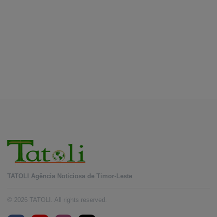
Pariwisata Atambua dan hubungan TL–
August 7, 2026
Indonesia
INTERNASIONAL
YASS China kunjungi TATOLI, bahas kerja
sama di masa depan
August 6, 2026
TATOLI Agência Noticiosa de Timor-Leste
© 2026 TATOLI. All rights reserved.