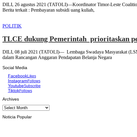
DILI, 26 agustus 2021 (TATOLI)—Koordinator Timor-Leste Coalitio
Berita terkait : Pembayaran subsidi uang kuliah,
POLITIK
TLCE dukung Pemerintah prioritaskan 
DILI, 08 juli 2021 (TATOLI)— Lembaga Swadaya Masyarakat (LSM) 
dalam Rancangan Anggaran Pendapatan Belanja Negara
Social Media
Facebook
Likes
Instagram
Follows
Youtube
Subscribe
Tiktok
Follows
Archives
Archives
Noticia Popular