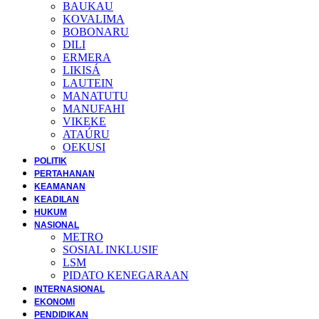
BAUKAU
KOVALIMA
BOBONARU
DILI
ERMERA
LIKISÁ
LAUTEIN
MANATUTU
MANUFAHI
VIKEKE
ATAÚRU
OEKUSI
POLITIK
PERTAHANAN
KEAMANAN
KEADILAN
HUKUM
NASIONAL
METRO
SOSIAL INKLUSIF
LSM
PIDATO KENEGARAAN
INTERNASIONAL
EKONOMI
PENDIDIKAN