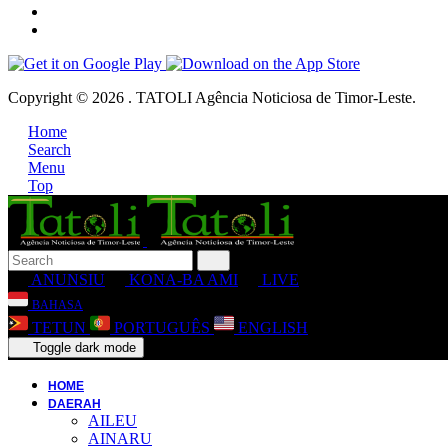
Copyright © 2026 . TATOLI Agência Noticiosa de Timor-Leste.
Home
Search
Menu
Top
ANUNSIU
KONA-BA AMI
LIVE
BAHASA
TETUN
PORTUGUÊS
ENGLISH
Toggle dark mode
HOME
DAERAH
AILEU
AINARU