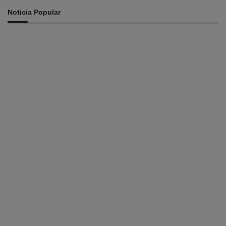
Noticia Popular
INTERNASIONAL
St. Cecilia dan Paroki Lacluta Wakili TL di Cross Border
Fest 2026 Atambua
August 7, 2026
INTERNASIONAL
Garuda Sakti Crossborder Fest