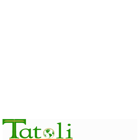
INTERNASIONAL
ITC – WTO : Gangguan di Selat Hormuz berdampak pada
perdagangan energi, pupuk, dan industri
August 6, 2026
INTERNASIONAL
WFP : El Nino berpotensi dorong 49 juta orang ke dalam
kerawanan pangan akut
August 6, 2026
INTERNASIONAL
November ini, Paus Leo akan lakukan perjalanan Apostolik ke
Uruguay, Argentina, dan Peru
August 6, 2026