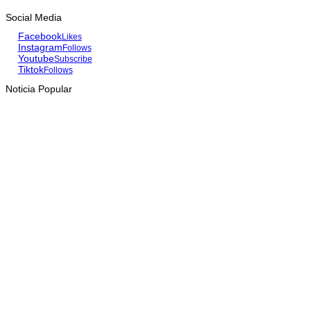
Social Media
Facebook
Likes
Instagram
Follows
Youtube
Subscribe
Tiktok
Follows
Noticia Popular
INTERNASIONAL
YASS China kunjungi TATOLI, bahas kerja sama di masa
depan
August 6, 2026
HEADLINE
Dili International Marathon 2026 : Dua pelari jarak jauh asal
China tiba di Dili
August 6, 2026