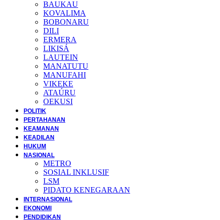
BAUKAU
KOVALIMA
BOBONARU
DILI
ERMERA
LIKISÁ
LAUTEIN
MANATUTU
MANUFAHI
VIKEKE
ATAÚRU
OEKUSI
POLITIK
PERTAHANAN
KEAMANAN
KEADILAN
HUKUM
NASIONAL
METRO
SOSIAL INKLUSIF
LSM
PIDATO KENEGARAAN
INTERNASIONAL
EKONOMI
PENDIDIKAN