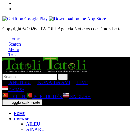
Copyright © 2026 . TATOLI Agência Noticiosa de Timor-Leste.
Home
Search
Menu
Top
ANUNSIU
KONA-BA AMI
LIVE
BAHASA
TETUN
PORTUGUÊS
ENGLISH
Toggle dark mode
HOME
DAERAH
AILEU
AINARU