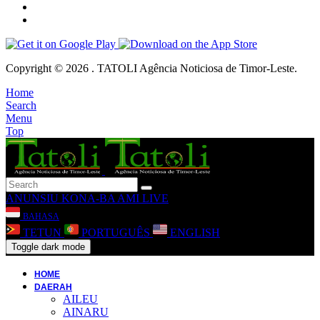
Copyright © 2026 . TATOLI Agência Noticiosa de Timor-Leste.
Home
Search
Menu
Top
ANUNSIU
KONA-BA AMI
LIVE
BAHASA
TETUN
PORTUGUÊS
ENGLISH
Toggle dark mode
HOME
DAERAH
AILEU
AINARU