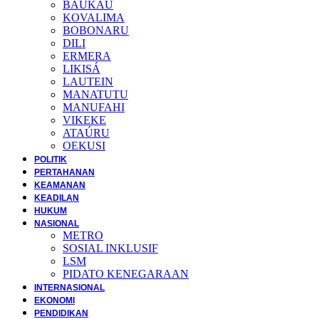
BAUKAU
KOVALIMA
BOBONARU
DILI
ERMERA
LIKISÁ
LAUTEIN
MANATUTU
MANUFAHI
VIKEKE
ATAÚRU
OEKUSI
POLITIK
PERTAHANAN
KEAMANAN
KEADILAN
HUKUM
NASIONAL
METRO
SOSIAL INKLUSIF
LSM
PIDATO KENEGARAAN
INTERNASIONAL
EKONOMI
PENDIDIKAN