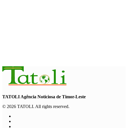
Garuda Sakti Crossborder Fest dorong Pariwisata Atambua
dan hubungan TL–Indonesia
August 7, 2026
INTERNASIONAL
YASS China kunjungi TATOLI, bahas kerja sama di masa
depan
August 6, 2026
TATOLI Agência Noticiosa de Timor-Leste
© 2026 TATOLI. All rights reserved.