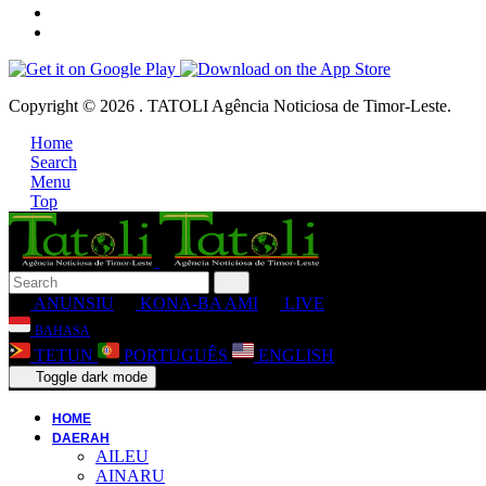
Copyright © 2026 . TATOLI Agência Noticiosa de Timor-Leste.
Home
Search
Menu
Top
ANUNSIU
KONA-BA AMI
LIVE
BAHASA
TETUN
PORTUGUÊS
ENGLISH
Toggle dark mode
HOME
DAERAH
AILEU
AINARU