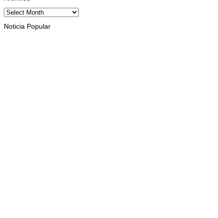
Archives
Noticia Popular
INTERNASIONAL
Musik pererat Persahabatan TL – Indonesia di Cross Border 
August 8, 2026
INTERNASIONAL
St. Cecilia Balide jadi juara dua paduan suara Cross Border 
August 8, 2026
INTERNASIONAL
St. Cecilia dan Paroki Lacluta Wakili TL di Cross Border Fest
August 7, 2026