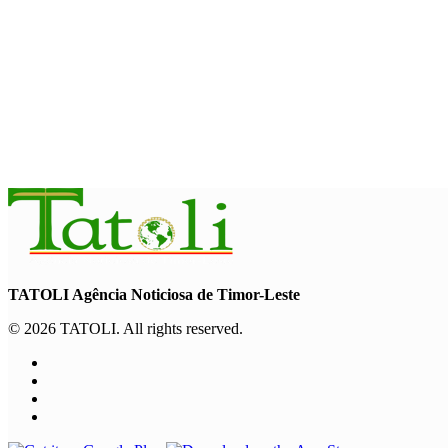
INTERNASIONAL
Garuda Sakti Crossborder Fest dorong Pariwisata Atambua 
August 7, 2026
INTERNASIONAL
YASS China kunjungi TATOLI, bahas kerja sama di masa depa
August 6, 2026
TATOLI Agência Noticiosa de Timor-Leste
© 2026 TATOLI. All rights reserved.