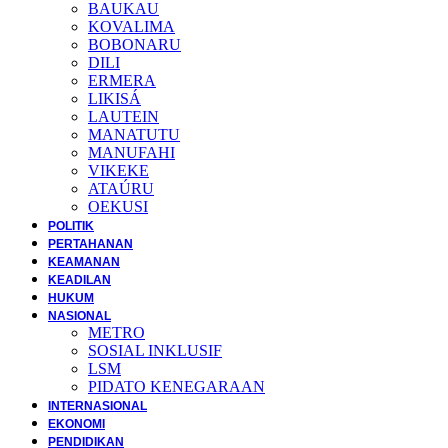
BAUKAU
KOVALIMA
BOBONARU
DILI
ERMERA
LIKISÁ
LAUTEIN
MANATUTU
MANUFAHI
VIKEKE
ATAÚRU
OEKUSI
POLITIK
PERTAHANAN
KEAMANAN
KEADILAN
HUKUM
NASIONAL
METRO
SOSIAL INKLUSIF
LSM
PIDATO KENEGARAAN
INTERNASIONAL
EKONOMI
PENDIDIKAN