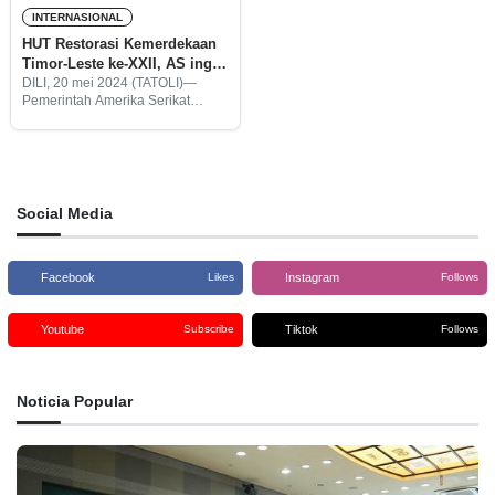
INTERNASIONAL
HUT Restorasi Kemerdekaan
Timor-Leste ke-XXII, AS ingin
perluas kerjasama
DILI, 20 mei 2024 (TATOLI)—
Pemerintah Amerika Serikat
menyatakan komitmennya untuk
terus memperluas kerjasama
dengan Timor-Leste
berhubungan dengan HUT
Restorasi Kemerdekaan Timor-
Leste yang ke-XXII (20 mei 2002
Social Media
– 20 mei
Facebook
Instagram
Likes
Follows
Youtube
Tiktok
Subscribe
Follows
Noticia Popular