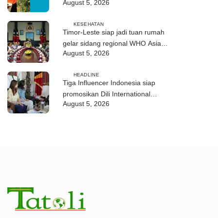
August 5, 2026
Australia pada 2028
KESEHATAN
Timor-Leste siap jadi tuan rumah
gelar sidang regional WHO Asia
August 5, 2026
Tenggara 2026
HEADLINE
Tiga Influencer Indonesia siap
promosikan Dili International
August 5, 2026
Marathon dan Wisata Timor-Leste