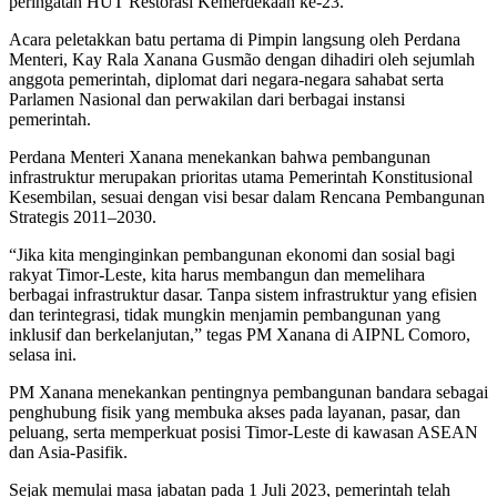
peringatan HUT Restorasi Kemerdekaan ke-23.
Acara peletakkan batu pertama di Pimpin langsung oleh Perdana
Menteri, Kay Rala Xanana Gusmão dengan dihadiri oleh sejumlah
anggota pemerintah, diplomat dari negara-negara sahabat serta
Parlamen Nasional dan perwakilan dari berbagai instansi
pemerintah.
Perdana Menteri Xanana menekankan bahwa pembangunan
infrastruktur merupakan prioritas utama Pemerintah Konstitusional
Kesembilan, sesuai dengan visi besar dalam Rencana Pembangunan
Strategis 2011–2030.
“Jika kita menginginkan pembangunan ekonomi dan sosial bagi
rakyat Timor-Leste, kita harus membangun dan memelihara
berbagai infrastruktur dasar. Tanpa sistem infrastruktur yang efisien
dan terintegrasi, tidak mungkin menjamin pembangunan yang
inklusif dan berkelanjutan,” tegas PM Xanana di AIPNL Comoro,
selasa ini.
PM Xanana menekankan pentingnya pembangunan bandara sebagai
penghubung fisik yang membuka akses pada layanan, pasar, dan
peluang, serta memperkuat posisi Timor-Leste di kawasan ASEAN
dan Asia-Pasifik.
Sejak memulai masa jabatan pada 1 Juli 2023, pemerintah telah