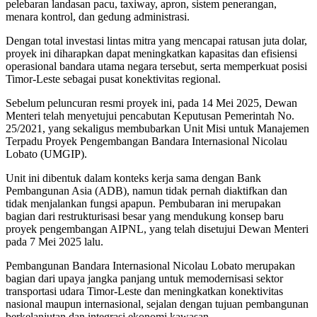
pelebaran landasan pacu, taxiway, apron, sistem penerangan,
menara kontrol, dan gedung administrasi.
Dengan total investasi lintas mitra yang mencapai ratusan juta dolar,
proyek ini diharapkan dapat meningkatkan kapasitas dan efisiensi
operasional bandara utama negara tersebut, serta memperkuat posisi
Timor-Leste sebagai pusat konektivitas regional.
Sebelum peluncuran resmi proyek ini, pada 14 Mei 2025, Dewan
Menteri telah menyetujui pencabutan Keputusan Pemerintah No.
25/2021, yang sekaligus membubarkan Unit Misi untuk Manajemen
Terpadu Proyek Pengembangan Bandara Internasional Nicolau
Lobato (UMGIP).
Unit ini dibentuk dalam konteks kerja sama dengan Bank
Pembangunan Asia (ADB), namun tidak pernah diaktifkan dan
tidak menjalankan fungsi apapun. Pembubaran ini merupakan
bagian dari restrukturisasi besar yang mendukung konsep baru
proyek pengembangan AIPNL, yang telah disetujui Dewan Menteri
pada 7 Mei 2025 lalu.
Pembangunan Bandara Internasional Nicolau Lobato merupakan
bagian dari upaya jangka panjang untuk memodernisasi sektor
transportasi udara Timor-Leste dan meningkatkan konektivitas
nasional maupun internasional, sejalan dengan tujuan pembangunan
berkelanjutan dan integrasi ekonomi kawasan.