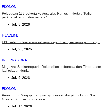
EKONOMI
Pelepasan 135 pekerja ke Australia, Ramos – Horta : “Kalian
perkuat ekonomi dua negara”
July 8, 2026
HEADLINE
PBB sebut online scam sebagai wajah baru perdagangan orang
July 21, 2026
INTERNASIONAL
Megawati Soekarnoputri : Rekonsiliasi Indonesia dan Timor-Leste
jadi teladan dunia
July 9, 2026
EKONOMI
Perusahaan Singapura dipercaya survei jalur pipa ekspor Gas
Greater Sunrise Timor-Leste
July 17, 2026