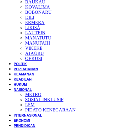
BAUKAU
KOVALIMA
BOBONARU
DILI
ERMERA
LIKISÁ
LAUTEIN
MANATUTU
MANUFAHI
VIKEKE
ATAÚRU
OEKUSI
POLITIK
PERTAHANAN
KEAMANAN
KEADILAN
HUKUM
NASIONAL
METRO
SOSIAL INKLUSIF
LSM
PIDATO KENEGARAAN
INTERNASIONAL
EKONOMI
PENDIDIKAN