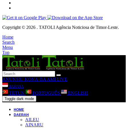
Copyright © 2026 . TATOLI Agência Noticiosa de Timor-Leste.
Home
Search
Menu
Top
ANUNSIU
KONA-BA AMI
LIVE
BAHASA
TETUN
PORTUGUÊS
ENGLISH
Toggle dark mode
HOME
DAERAH
AILEU
AINARU