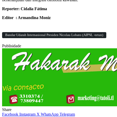
Reporter: Cidalia Fátima
Editor : Armandina Moniz
Bandar Udarah Internasional Presiden Nicolau Lobato (AIPNL -tetun)
Publisidade
Share
Facebook
Instagram
X
WhatsApp
Telegram