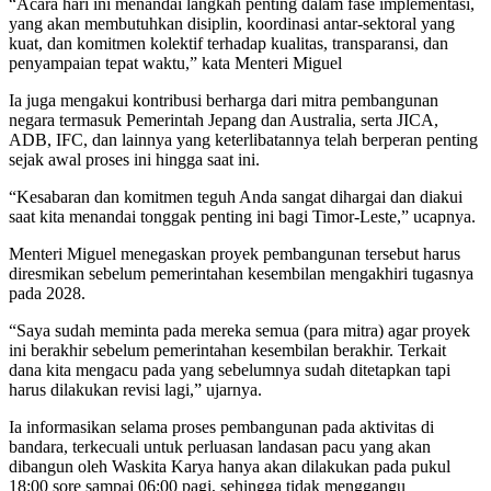
“Acara hari ini menandai langkah penting dalam fase implementasi,
yang akan membutuhkan disiplin, koordinasi antar-sektoral yang
kuat, dan komitmen kolektif terhadap kualitas, transparansi, dan
penyampaian tepat waktu,” kata Menteri Miguel
Ia juga mengakui kontribusi berharga dari mitra pembangunan
negara termasuk Pemerintah Jepang dan Australia, serta JICA,
ADB, IFC, dan lainnya yang keterlibatannya telah berperan penting
sejak awal proses ini hingga saat ini.
“Kesabaran dan komitmen teguh Anda sangat dihargai dan diakui
saat kita menandai tonggak penting ini bagi Timor-Leste,” ucapnya.
Menteri Miguel menegaskan proyek pembangunan tersebut harus
diresmikan sebelum pemerintahan kesembilan mengakhiri tugasnya
pada 2028.
“Saya sudah meminta pada mereka semua (para mitra) agar proyek
ini berakhir sebelum pemerintahan kesembilan berakhir. Terkait
dana kita mengacu pada yang sebelumnya sudah ditetapkan tapi
harus dilakukan revisi lagi,” ujarnya.
Ia informasikan selama proses pembangunan pada aktivitas di
bandara, terkecuali untuk perluasan landasan pacu yang akan
dibangun oleh Waskita Karya hanya akan dilakukan pada pukul
18:00 sore sampai 06:00 pagi, sehingga tidak menggangu