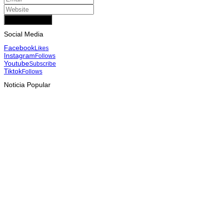
Add Comment
Social Media
Facebook
Likes
Instagram
Follows
Youtube
Subscribe
Tiktok
Follows
Noticia Popular
INTERNASIONAL
YASS China kunjungi TATOLI, bahas kerja sama di masa
depan
August 6, 2026
HEADLINE
Dili International Marathon 2026 : Dua pelari jarak jauh asal
China tiba di Dili