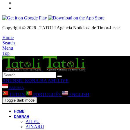
Copyright © 2026 . TATOLI Agência Noticiosa de Timor-Leste.
Home
Search
Menu
Top
ANUNSIU
KONA-BA AMI
LIVE
BAHASA
TETUN
PORTUGUÊS
ENGLISH
Toggle dark mode
HOME
DAERAH
AILEU
AINARU