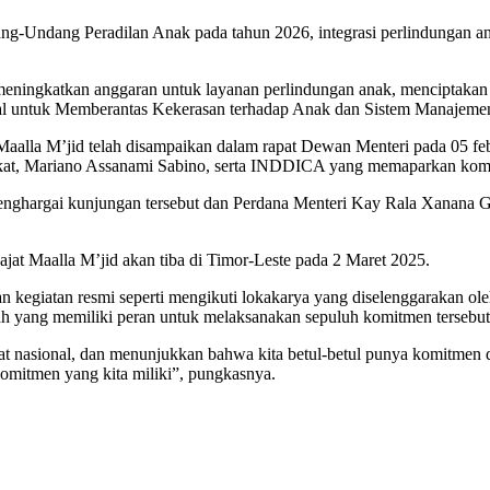
g-Undang Peradilan Anak pada tahun 2026, integrasi perlindungan ana
meningkatkan anggaran untuk layanan perlindungan anak, menciptaka
al untuk Memberantas Kekerasan terhadap Anak dan Sistem Manajemen 
lla M’jid telah disampaikan dalam rapat Dewan Menteri pada 05 febr
at, Mariano Assanami Sabino, serta INDDICA yang memaparkan komit
nghargai kunjungan tersebut dan Perdana Menteri Kay Rala Xanana G
at Maalla M’jid akan tiba di Timor-Leste pada 2 Maret 2025.
an kegiatan resmi seperti mengikuti lokakarya yang diselenggarakan
h yang memiliki peran untuk melaksanakan sepuluh komitmen tersebut
kat nasional, dan menunjukkan bahwa kita betul-betul punya komitmen 
komitmen yang kita miliki”, pungkasnya.