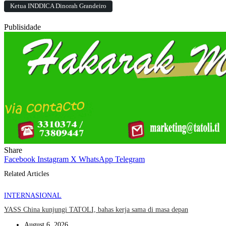
Ketua INDDICA Dinorah Grandeiro
Publisidade
Share
Facebook
Instagram
X
WhatsApp
Telegram
Related Articles
INTERNASIONAL
YASS China kunjungi TATOLI, bahas kerja sama di masa depan
August 6, 2026