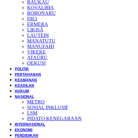
BAUKAU
KOVALIMA
BOBONARU
DILI
ERMERA
LIKISÁ
LAUTEIN
MANATUTU
MANUFAHI
VIKEKE
ATAÚRU
OEKUSI
POLITIK
PERTAHANAN
KEAMANAN
KEADILAN
HUKUM
NASIONAL
METRO
SOSIAL INKLUSIF
LSM
PIDATO KENEGARAAN
INTERNASIONAL
EKONOMI
PENDIDIKAN