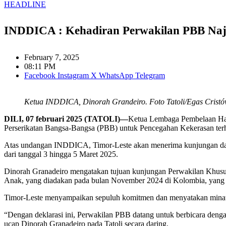
HEADLINE
INDDICA : Kehadiran Perwakilan PBB Naja
February 7, 2025
08:11 PM
Facebook
Instagram
X
WhatsApp
Telegram
Ketua INDDICA, Dinorah Grandeiro. Foto Tatoli/Egas Cristó
DILI, 07 februari 2025 (TATOLI)—
Ketua Lembaga Pembelaan Hak
Perserikatan Bangsa-Bangsa (PBB) untuk Pencegahan Kekerasan terha
Atas undangan INDDICA, Timor-Leste akan menerima kunjungan dari 
dari tanggal 3 hingga 5 Maret 2025.
Dinorah Granadeiro mengatakan tujuan kunjungan Perwakilan Khusus
Anak, yang diadakan pada bulan November 2024 di Kolombia, yang 
Timor-Leste menyampaikan sepuluh komitmen dan menyatakan minatny
“Dengan deklarasi ini, Perwakilan PBB datang untuk berbicara deng
ucap Dinorah Granadeiro pada Tatoli secara daring.