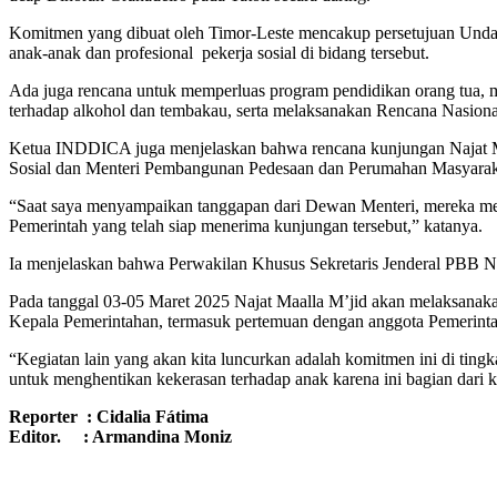
Komitmen yang dibuat oleh Timor-Leste mencakup persetujuan Undan
anak-anak dan profesional pekerja sosial di bidang tersebut.
Ada juga rencana untuk memperluas program pendidikan orang tua, 
terhadap alkohol dan tembakau, serta melaksanakan Rencana Nasion
Ketua INDDICA juga menjelaskan bahwa rencana kunjungan Najat Maa
Sosial dan Menteri Pembangunan Pedesaan dan Perumahan Masyarak
“Saat saya menyampaikan tanggapan dari Dewan Menteri, mereka me
Pemerintah yang telah siap menerima kunjungan tersebut,” katanya.
Ia menjelaskan bahwa Perwakilan Khusus Sekretaris Jenderal PBB Naj
Pada tanggal 03-05 Maret 2025 Najat Maalla M’jid akan melaksanak
Kepala Pemerintahan, termasuk pertemuan dengan anggota Pemerinta
“Kegiatan lain yang akan kita luncurkan adalah komitmen ini di ting
untuk menghentikan kekerasan terhadap anak karena ini bagian dari 
Reporter : Cidalia Fátima
Editor. : Armandina Moniz