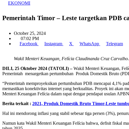
EKONOMI
Pemerintah Timor – Leste targetkan PDB c
October 25, 2024
07:02 PM
Facebook
Instagram
X
WhatsApp
Telegram
Wakil Menteri Keuangan, Felícia Claudinanda Cruz Carvalho.
DILI, 25 Oktober 2024 (TATOLI) –
Wakil Menteri Keuangan, Fel
Pemerintah menargetkan pertumbuhan Produk Domestik Bruto (PDB
“Pemerintah memproyeksikan pertumbuhan PDB mencapai 4,1% pada tah
memastikan konektivitas internet yang berkualitas. Proyek ini akan 
Menteri Keuangan Felícia dalam rapat dengar pendapat usulan APB
Berita terkait :
2021, Produk Domestik Bruto Timor-Leste tumb
Hal ini mendorong inflasi yang stabil sebesar tiga persen (3%), penu
Namun kata Wakil Menteri Keuangan Felícia bahwa, defisit fiskal m
tahun 2035.