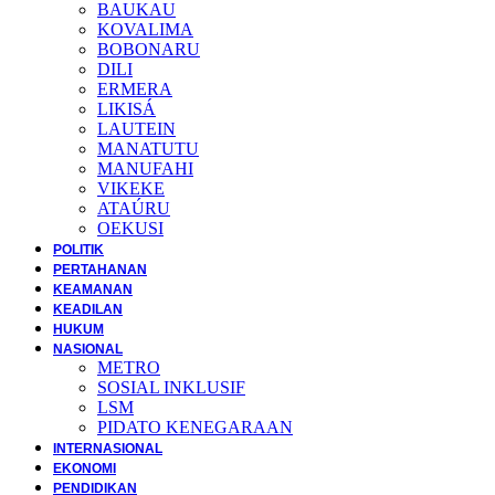
BAUKAU
KOVALIMA
BOBONARU
DILI
ERMERA
LIKISÁ
LAUTEIN
MANATUTU
MANUFAHI
VIKEKE
ATAÚRU
OEKUSI
POLITIK
PERTAHANAN
KEAMANAN
KEADILAN
HUKUM
NASIONAL
METRO
SOSIAL INKLUSIF
LSM
PIDATO KENEGARAAN
INTERNASIONAL
EKONOMI
PENDIDIKAN