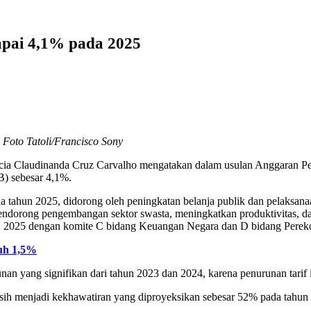
apai 4,1% pada 2025
 Foto Tatoli/Francisco Sony
ícia Claudinanda Cruz Carvalho mengatakan dalam usulan Anggaran P
) sebesar 4,1%.
un 2025, didorong oleh peningkatan belanja publik dan pelaksanaan 
mendorong pengembangan sektor swasta, meningkatkan produktivitas, dan
N 2025 dengan komite C bidang Keuangan Negara dan D bidang Pereko
uh 1,5%
runan yang signifikan dari tahun 2023 dan 2024, karena penurunan tari
asih menjadi kekhawatiran yang diproyeksikan sebesar 52% pada tahu