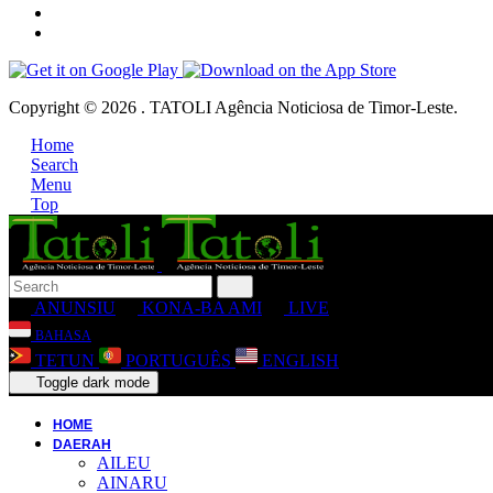
Copyright © 2026 . TATOLI Agência Noticiosa de Timor-Leste.
Home
Search
Menu
Top
ANUNSIU
KONA-BA AMI
LIVE
BAHASA
TETUN
PORTUGUÊS
ENGLISH
Toggle dark mode
HOME
DAERAH
AILEU
AINARU