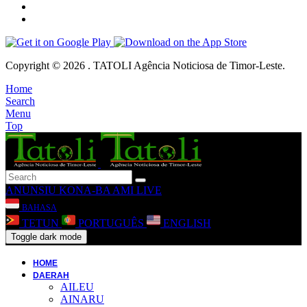
Copyright © 2026 . TATOLI Agência Noticiosa de Timor-Leste.
Home
Search
Menu
Top
ANUNSIU
KONA-BA AMI
LIVE
BAHASA
TETUN
PORTUGUÊS
ENGLISH
Toggle dark mode
HOME
DAERAH
AILEU
AINARU