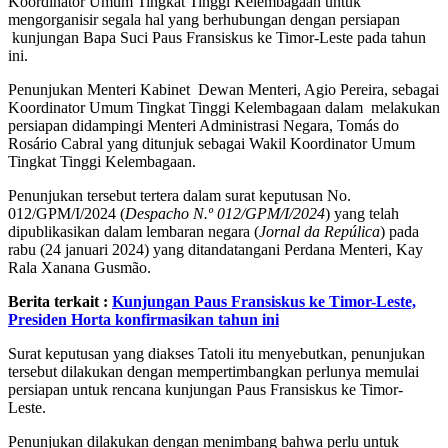
Koordinator Umum Tingkat Tinggi Kelembagaan untuk
mengorganisir segala hal yang berhubungan dengan persiapan
kunjungan Bapa Suci Paus Fransiskus ke Timor-Leste pada tahun
ini.
Penunjukan Menteri Kabinet Dewan Menteri, Agio Pereira, sebagai
Koordinator Umum Tingkat Tinggi Kelembagaan dalam melakukan
persiapan didampingi Menteri Administrasi Negara, Tomás do
Rosário Cabral yang ditunjuk sebagai Wakil Koordinator Umum
Tingkat Tinggi Kelembagaan.
Penunjukan tersebut tertera dalam surat keputusan No.
012/GPM/I/2024 (
Despacho N.º 012/GPM/I/2024
) yang telah
dipublikasikan dalam lembaran negara (
Jornal da Repúlica
) pada
rabu (24 januari 2024) yang ditandatangani Perdana Menteri, Kay
Rala Xanana Gusmão.
Berita terkait :
Kunjungan Paus Fransiskus ke Timor-Leste,
Presiden Horta konfirmasikan tahun ini
Surat keputusan yang diakses Tatoli itu menyebutkan, penunjukan
tersebut dilakukan dengan mempertimbangkan perlunya memulai
persiapan untuk rencana kunjungan Paus Fransiskus ke Timor-
Leste.
Penunjukan dilakukan dengan menimbang bahwa perlu untuk