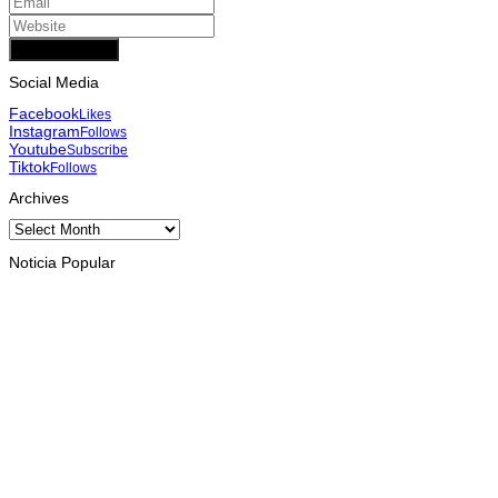
Add Comment
Social Media
Facebook
Likes
Instagram
Follows
Youtube
Subscribe
Tiktok
Follows
Archives
Archives
Noticia Popular
INTERNASIONAL
Musik pererat Persahabatan TL – Indonesia di Cross Border
Fest 2026
August 8, 2026
INTERNASIONAL