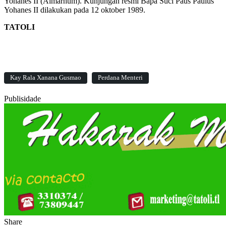
Yohanes II (Almarhum). Kunjungan resmi Bapa Suci Paus Paulus
Yohanes II dilakukan pada 12 oktober 1989.
TATOLI
Kay Rala Xanana Gusmao
Perdana Menteri
Publisidade
Share