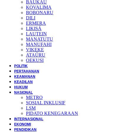
BAUKAU
KOVALIMA
BOBONARU
DILI
ERMERA
LIKISÁ
LAUTEIN
MANATUTU
MANUFAHI
VIKEKE
ATAÚRU
OEKUSI
POLITIK
PERTAHANAN
KEAMANAN
KEADILAN
HUKUM
NASIONAL
METRO
SOSIAL INKLUSIF
LSM
PIDATO KENEGARAAN
INTERNASIONAL
EKONOMI
PENDIDIKAN