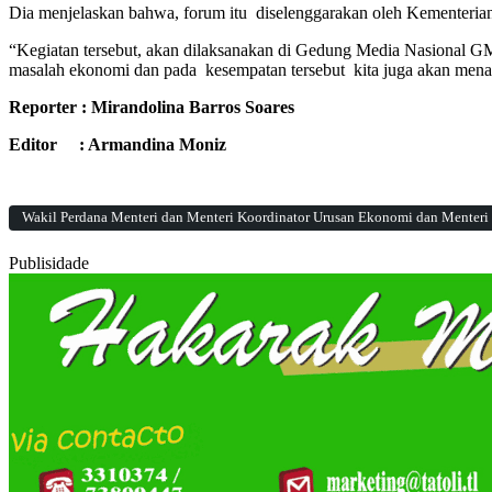
Dia menjelaskan bahwa, forum itu diselenggarakan oleh Kementeri
“Kegiatan tersebut, akan dilaksanakan di Gedung Media Nasional GMN,
masalah ekonomi dan pada kesempatan tersebut kita juga akan menand
Reporter : Mirandolina Barros Soares
Editor : Armandina Moniz
Wakil Perdana Menteri dan Menteri Koordinator Urusan Ekonomi dan Menteri 
Publisidade