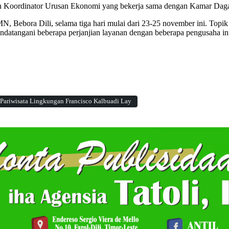
an Koordinator Urusan Ekonomi yang bekerja sama dengan Kamar Daga
 Bebora Dili, selama tiga hari mulai dari 23-25 november ini. Topik 
atangani beberapa perjanjian layanan dengan beberapa pengusaha inte
Pariwisata Lingkungan Francisco Kalbuadi Lay