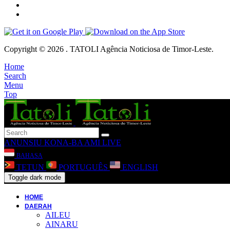
Copyright © 2026 . TATOLI Agência Noticiosa de Timor-Leste.
Home
Search
Menu
Top
ANUNSIU
KONA-BA AMI
LIVE
BAHASA
TETUN
PORTUGUÊS
ENGLISH
Toggle dark mode
HOME
DAERAH
AILEU
AINARU