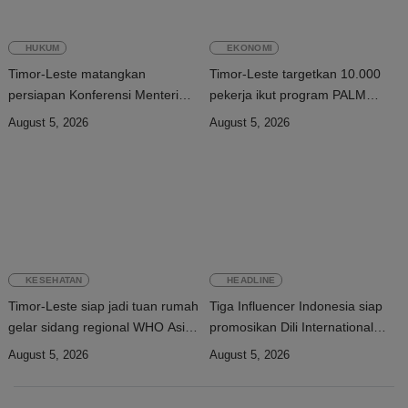
HUKUM
EKONOMI
Timor-Leste matangkan
Timor-Leste targetkan 10.000
persiapan Konferensi Menteri
pekerja ikut program PALM
Kehakiman CPLP ke-19
Scheme Australia pada 2028
August 5, 2026
August 5, 2026
KESEHATAN
HEADLINE
Timor-Leste siap jadi tuan rumah
Tiga Influencer Indonesia siap
gelar sidang regional WHO Asia
promosikan Dili International
Tenggara 2026
Marathon dan Wisata Timor-
August 5, 2026
August 5, 2026
Leste