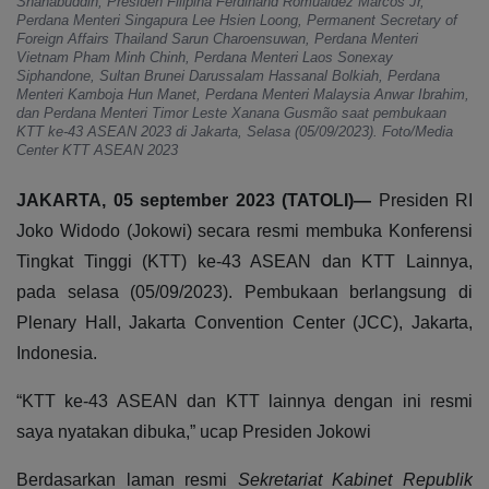
Shahabuddin, Presiden Filipina Ferdinand Romualdez Marcos Jr,
Perdana Menteri Singapura Lee Hsien Loong, Permanent Secretary of
Foreign Affairs Thailand Sarun Charoensuwan, Perdana Menteri
Vietnam Pham Minh Chinh, Perdana Menteri Laos Sonexay
Siphandone, Sultan Brunei Darussalam Hassanal Bolkiah, Perdana
Menteri Kamboja Hun Manet, Perdana Menteri Malaysia Anwar Ibrahim,
dan Perdana Menteri Timor Leste Xanana Gusmão saat pembukaan
KTT ke-43 ASEAN 2023 di Jakarta, Selasa (05/09/2023). Foto/Media
Center KTT ASEAN 2023
JAKARTA, 05 september 2023 (TATOLI)—
Presiden RI
Joko Widodo (Jokowi) secara resmi membuka Konferensi
Tingkat Tinggi (KTT) ke-43 ASEAN dan KTT Lainnya,
pada selasa (05/09/2023). Pembukaan berlangsung di
Plenary Hall, Jakarta Convention Center (JCC), Jakarta,
Indonesia.
“KTT ke-43 ASEAN dan KTT lainnya dengan ini resmi
saya nyatakan dibuka,” ucap Presiden Jokowi
Berdasarkan laman resmi
Sekretariat Kabinet Republik