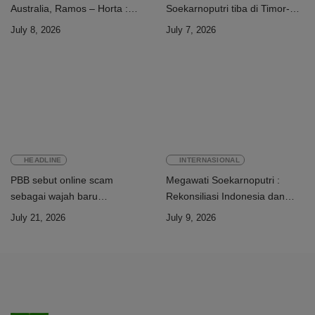
Australia, Ramos – Horta :
Soekarnoputri tiba di Timor-
“Kalian perkuat ekonomi dua
Leste
July 8, 2026
July 7, 2026
negara”
HEADLINE
INTERNASIONAL
PBB sebut online scam
Megawati Soekarnoputri :
sebagai wajah baru
Rekonsiliasi Indonesia dan
perdagangan orang
Timor-Leste jadi teladan dunia
July 21, 2026
July 9, 2026