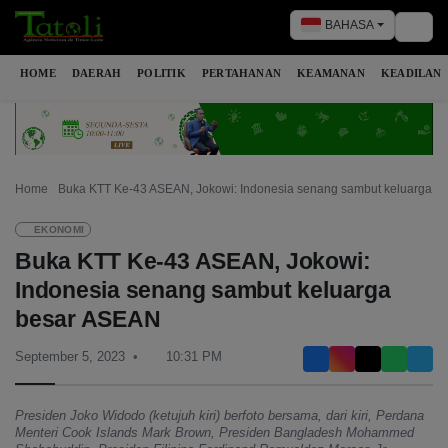
BAHASA
Togg
HOME
DAERAH
POLITIK
PERTAHANAN
KEAMANAN
KEADILAN
Home
Buka KTT Ke-43 ASEAN, Jokowi: Indonesia senang sambut keluarga b
EKONOMI
Buka KTT Ke-43 ASEAN, Jokowi:
Indonesia senang sambut keluarga
besar ASEAN
September 5, 2023
10:31 PM
Presiden Joko Widodo (ketujuh kiri) berfoto bersama, dari kiri, Perdana
Menteri Cook Islands Mark Brown, Presiden Bangladesh Mohammed