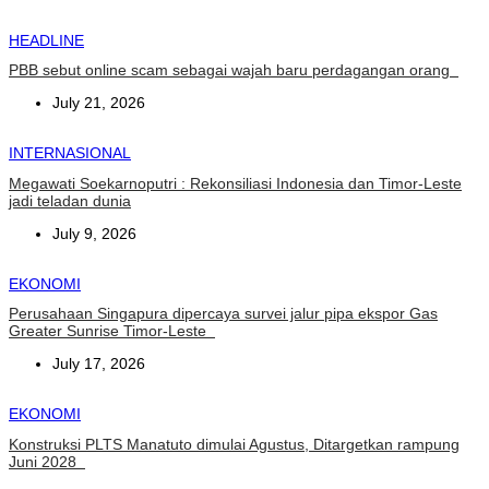
HEADLINE
PBB sebut online scam sebagai wajah baru perdagangan orang
July 21, 2026
INTERNASIONAL
Megawati Soekarnoputri : Rekonsiliasi Indonesia dan Timor-Leste
jadi teladan dunia
July 9, 2026
EKONOMI
Perusahaan Singapura dipercaya survei jalur pipa ekspor Gas
Greater Sunrise Timor-Leste
July 17, 2026
EKONOMI
Konstruksi PLTS Manatuto dimulai Agustus, Ditargetkan rampung
Juni 2028