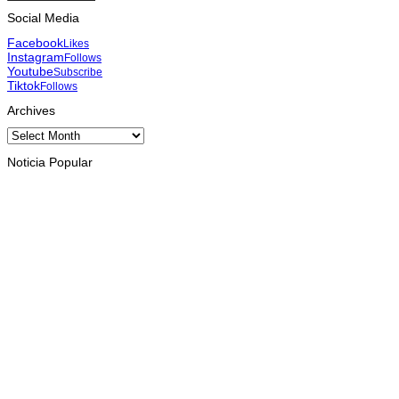
Social Media
Facebook
Likes
Instagram
Follows
Youtube
Subscribe
Tiktok
Follows
Archives
Archives
Noticia Popular
INTERNASIONAL
St. Cecilia dan Paroki Lacluta Wakili TL di Cross Border Fest
2026 Atambua
August 7, 2026
INTERNASIONAL
Garuda Sakti Crossborder Fest dorong Pariwisata Atambua