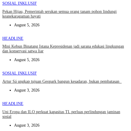
SOSIAL INKLUSIF
Pekan Hijau, Pemerintah serukan semua orang tanam pohon lindungi
keanekaragaman hayati
August 5, 2026
HEADLINE
Mini Kebun Binatang Istana Kepresidenan jadi sarana edukasi lingkungan
dan konservasi satwa liar
August 5, 2026
SOSIAL INKLUSIF
Artur Sá ungkap tujuan Geopark bangun kesadaran, bukan pembatasan
August 3, 2026
HEADLINE
Uni Eropa dan ILO perkuat kapasitas TL perluas perlindungan jaminan
sosial
August 3, 2026