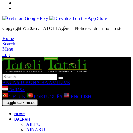
Copyright © 2026 . TATOLI Agência Noticiosa de Timor-Leste.
Home
Search
Menu
Top
ANUNSIU
KONA-BA AMI
LIVE
BAHASA
TETUN
PORTUGUÊS
ENGLISH
Toggle dark mode
HOME
DAERAH
AILEU
AINARU