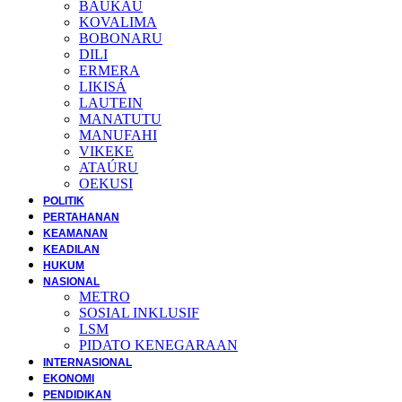
BAUKAU
KOVALIMA
BOBONARU
DILI
ERMERA
LIKISÁ
LAUTEIN
MANATUTU
MANUFAHI
VIKEKE
ATAÚRU
OEKUSI
POLITIK
PERTAHANAN
KEAMANAN
KEADILAN
HUKUM
NASIONAL
METRO
SOSIAL INKLUSIF
LSM
PIDATO KENEGARAAN
INTERNASIONAL
EKONOMI
PENDIDIKAN