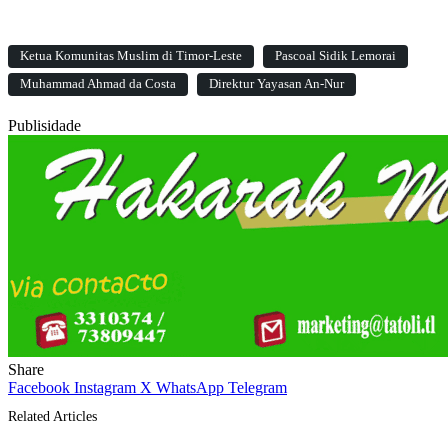
Ketua Komunitas Muslim di Timor-Leste
Pascoal Sidik Lemorai
Muhammad Ahmad da Costa
Direktur Yayasan An-Nur
Publisidade
Share
Facebook
Instagram
X
WhatsApp
Telegram
Related Articles