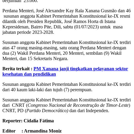
berjumlah 25.000.
Perdana Menteri, José Alexandre Kay Rala Xanana Gusmão dan 46
susunan anggota Kabinet Pemerintahan Konstitusional ke-IX resmi
dilantik oleh Presiden Republik, José Ramos Horta di Istana
Kepresidenan, Bairro Pite, Dili, sabtu (01/07/2023) untuk masa
jabatan periode 2023-2028.
Susunan anggota Kabinet Pemerintahan Konstitusional ke-IX terdiri
atas 47 orang masing-masing, satu orang Perdana Menteri dengan
dua (2) Wakil Perdana Menteri, 20 Menteri, sembilan (9) Wakil
Menteri, dan 15 Sekretaris Negara.
Berita terkait :
PM Xanana janji tingkatkan pelayanan sektor
kesehatan dan pendidikan
Susunan anggota Kabinet Pemerintahan Konstitusional ke-IX terdiri
dari 40 kaum laki-laki dan tujuh (7) perempuan.
Susunan anggota Kabinet Pemerintahan Konstitusional ke-IX terdiri
dari CNRT (
Congresso Nacional de Reconstrução de Timor-Leste
)
CNRT, PD (
Partido Democrático)
dan dari Independen.
Reporter: Cidalia Fátima
Editor : Armandina Moniz