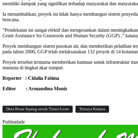
memiliki dampak yang signifikan terhadap masyarakat dan masyaraka
Ia menambahkan, proyek ini tidak hanya membangun sistem penyediaan
bencana.
“Pendekatan ini sangat efektif dan mengesankan dalam meningkatkan
Grant Assistance for Grassroots and Human Security (GGP) ,” katany
Proyek membangun sistem pasokan air, dan memberikan pelatihan tenta
pada tahun 2000, GGP telah melaksanakan 132 proyek di 14 kotama
Proyek tersebut terutama memberikan bantuan untuk infrastruktur mas
manusia di tingkat akar rumput.
Reporter : Cidalia Fátima
Editor : Armandina Moniz
Duta Besar Jepang untuk Timor-Leste
Tetsuya Kimura
Publisidade