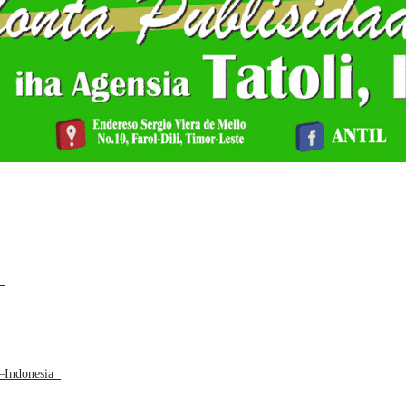
a
L–Indonesia