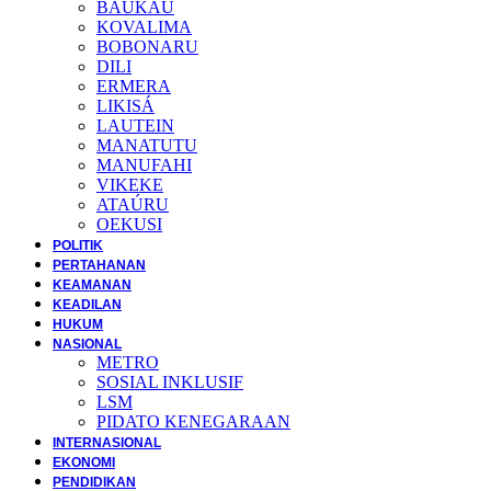
BAUKAU
KOVALIMA
BOBONARU
DILI
ERMERA
LIKISÁ
LAUTEIN
MANATUTU
MANUFAHI
VIKEKE
ATAÚRU
OEKUSI
POLITIK
PERTAHANAN
KEAMANAN
KEADILAN
HUKUM
NASIONAL
METRO
SOSIAL INKLUSIF
LSM
PIDATO KENEGARAAN
INTERNASIONAL
EKONOMI
PENDIDIKAN