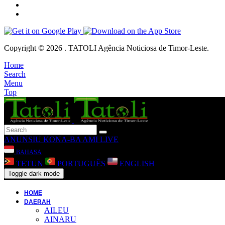
Copyright © 2026 . TATOLI Agência Noticiosa de Timor-Leste.
Home
Search
Menu
Top
ANUNSIU
KONA-BA AMI
LIVE
BAHASA
TETUN
PORTUGUÊS
ENGLISH
Toggle dark mode
HOME
DAERAH
AILEU
AINARU