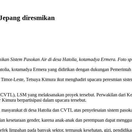
 Jepang diresmikan
ikan Sistem Pasokan Air di desa Hatolia, kotamadya Ermera. Foto sp
atolia, kotamadya Ermera yang didirikan dengan dukungan Pemerintah 
k Timor-Leste, Tetsuya Kimura ikut menghadiri upacara peresmian sist
e (CVTL), LSM yang melaksanakan proyek tersebut. Perwakilan dari K
 Kimura berpartisipasi dalam upacara tersebut.
asyarakat di desa Hatolia dan CVTL atas penyelesaian sistem pasokan
n dan kesetaraan gender, karena anak-anak dan perempuan dapat mengg
efek limpahan pada banyak sektor, termasuk kesehatan, gizi, pendidik