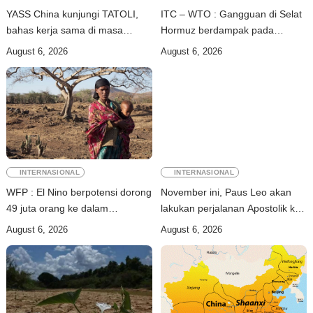
YASS China kunjungi TATOLI,
ITC – WTO : Gangguan di Selat
bahas kerja sama di masa
Hormuz berdampak pada
depan
perdagangan energi, pupuk, dan
August 6, 2026
August 6, 2026
industri
INTERNASIONAL
INTERNASIONAL
WFP : El Nino berpotensi dorong
November ini, Paus Leo akan
49 juta orang ke dalam
lakukan perjalanan Apostolik ke
kerawanan pangan akut
Uruguay, Argentina, dan Peru
August 6, 2026
August 6, 2026