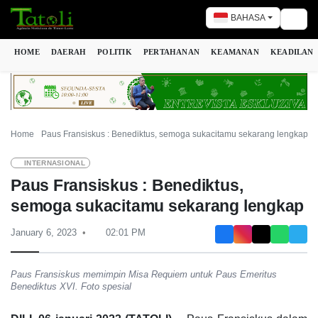
BAHASA
Togg
HOME
DAERAH
POLITIK
PERTAHANAN
KEAMANAN
KEADILAN
Home
Paus Fransiskus : Benediktus, semoga sukacitamu sekarang lengkap
INTERNASIONAL
Paus Fransiskus : Benediktus,
semoga sukacitamu sekarang lengkap
January 6, 2023
02:01 PM
Paus Fransiskus memimpin Misa Requiem untuk Paus Emeritus
Benediktus XVI. Foto spesial