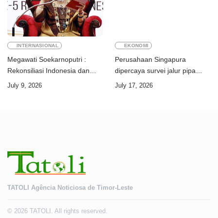
INTERNASIONAL
EKONOMI
Megawati Soekarnoputri :
Perusahaan Singapura
Rekonsiliasi Indonesia dan
dipercaya survei jalur pipa
Timor-Leste jadi teladan dunia
ekspor Gas Greater Sunrise
July 9, 2026
July 17, 2026
Timor-Leste
TATOLI Agência Noticiosa de Timor-Leste
© 2026 TATOLI. All rights reserved.