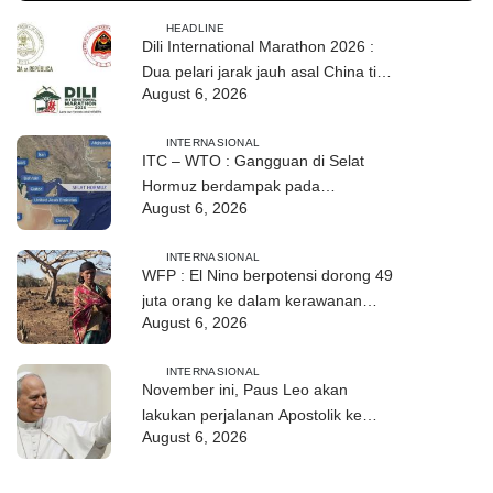
HEADLINE
Dili International Marathon 2026 :
Dua pelari jarak jauh asal China tiba
August 6, 2026
di Dili
INTERNASIONAL
ITC – WTO : Gangguan di Selat
Hormuz berdampak pada
August 6, 2026
perdagangan energi, pupuk, dan
industri
INTERNASIONAL
WFP : El Nino berpotensi dorong 49
juta orang ke dalam kerawanan
August 6, 2026
pangan akut
INTERNASIONAL
November ini, Paus Leo akan
lakukan perjalanan Apostolik ke
August 6, 2026
Uruguay, Argentina, dan Peru