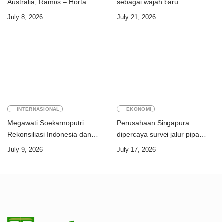
Australia, Ramos – Horta :
sebagai wajah baru
“Kalian perkuat ekonomi dua
perdagangan orang
July 8, 2026
July 21, 2026
negara”
INTERNASIONAL
EKONOMI
Megawati Soekarnoputri :
Perusahaan Singapura
Rekonsiliasi Indonesia dan
dipercaya survei jalur pipa
Timor-Leste jadi teladan dunia
ekspor Gas Greater Sunrise
July 9, 2026
July 17, 2026
Timor-Leste