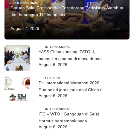
INTERNASIONAL
Garuda Sakti Crossborder Fest dorong Pariwisata Atambua
dan hubungan TL–Indonesia
August 7, 2026
INTERNASIONAL
YASS China kunjungi TATOLI,
bahas kerja sama di masa depan
August 6, 2026
HEADLINE
Dili International Marathon 2026 :
Dua pelari jarak jauh asal China tiba
August 6, 2026
di Dili
INTERNASIONAL
ITC – WTO : Gangguan di Selat
Hormuz berdampak pada
August 6, 2026
perdagangan energi, pupuk, dan