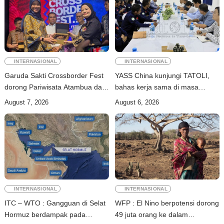
INTERNASIONAL
INTERNASIONAL
Garuda Sakti Crossborder Fest
YASS China kunjungi TATOLI,
dorong Pariwisata Atambua dan
bahas kerja sama di masa
hubungan TL–Indonesia
depan
August 7, 2026
August 6, 2026
INTERNASIONAL
INTERNASIONAL
ITC – WTO : Gangguan di Selat
WFP : El Nino berpotensi dorong
Hormuz berdampak pada
49 juta orang ke dalam