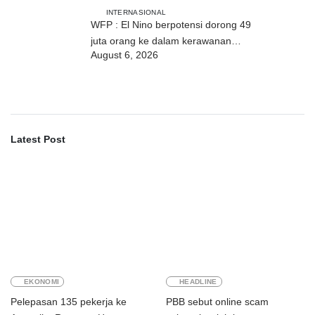
industri
INTERNASIONAL
WFP : El Nino berpotensi dorong 49
juta orang ke dalam kerawanan
August 6, 2026
pangan akut
Latest Post
EKONOMI
HEADLINE
Pelepasan 135 pekerja ke
PBB sebut online scam