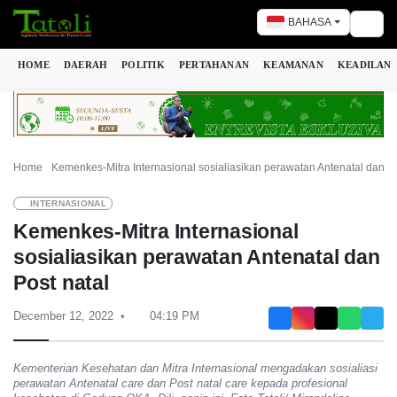
BAHASA
Togg
HOME
DAERAH
POLITIK
PERTAHANAN
KEAMANAN
KEADILAN
Home
Kemenkes-Mitra Internasional sosialiasikan perawatan Antenatal dan P
INTERNASIONAL
Kemenkes-Mitra Internasional
sosialiasikan perawatan Antenatal dan
Post natal
December 12, 2022
04:19 PM
Kementerian Kesehatan dan Mitra Internasional mengadakan sosialiasi
perawatan Antenatal care dan Post natal care kepada profesional