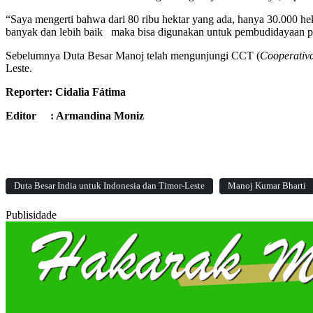
“Saya mengerti bahwa dari 80 ribu hektar yang ada, hanya 30.000 hekt
banyak dan lebih baik maka bisa digunakan untuk pembudidayaan p
Sebelumnya Duta Besar Manoj telah mengunjungi CCT (
Cooperativ
Leste.
Reporter: Cidalia Fátima
Editor : Armandina Moniz
Duta Besar India untuk Indonesia dan Timor-Leste
Manoj Kumar Bharti
Publisidade