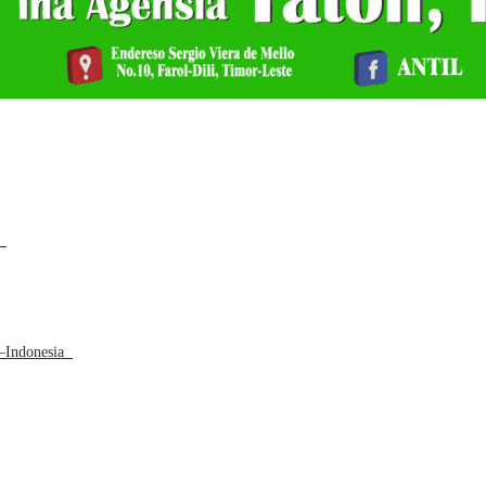
a
L–Indonesia