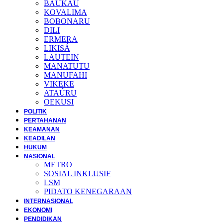
BAUKAU
KOVALIMA
BOBONARU
DILI
ERMERA
LIKISÁ
LAUTEIN
MANATUTU
MANUFAHI
VIKEKE
ATAÚRU
OEKUSI
POLITIK
PERTAHANAN
KEAMANAN
KEADILAN
HUKUM
NASIONAL
METRO
SOSIAL INKLUSIF
LSM
PIDATO KENEGARAAN
INTERNASIONAL
EKONOMI
PENDIDIKAN