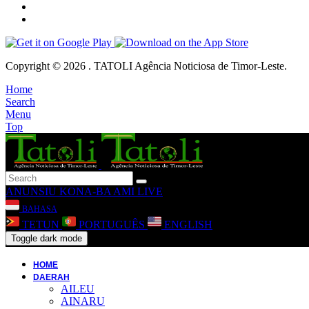
Copyright © 2026 . TATOLI Agência Noticiosa de Timor-Leste.
Home
Search
Menu
Top
ANUNSIU
KONA-BA AMI
LIVE
BAHASA
TETUN
PORTUGUÊS
ENGLISH
Toggle dark mode
HOME
DAERAH
AILEU
AINARU